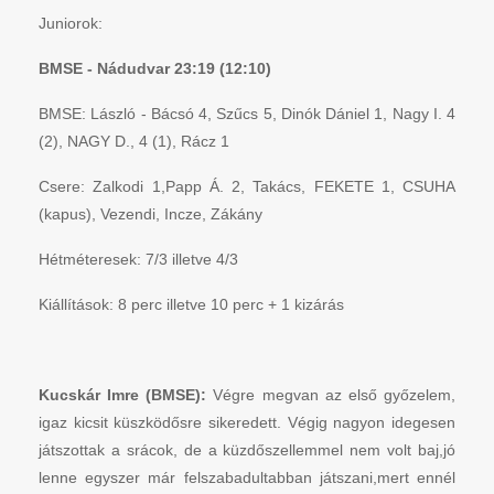
Juniorok:
BMSE - Nádudvar 23:19 (12:10)
BMSE: László - Bácsó 4, Szűcs 5, Dinók Dániel 1, Nagy I. 4
(2), NAGY D., 4 (1), Rácz 1
Csere: Zalkodi 1,Papp Á. 2, Takács, FEKETE 1, CSUHA
(kapus), Vezendi, Incze, Zákány
Hétméteresek: 7/3 illetve 4/3
Kiállítások: 8 perc illetve 10 perc + 1 kizárás
Kucskár Imre (BMSE):
Végre megvan az első győzelem,
igaz kicsit küszködősre sikeredett. Végig nagyon idegesen
játszottak a srácok, de a küzdőszellemmel nem volt baj,jó
lenne egyszer már felszabadultabban játszani,mert ennél