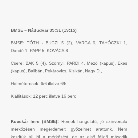
BMSE – Nádudvar 35:31 (19:15)
BMSE: TÓTH - BUCZI 5 (2), VARGA 6, TAHÓCZKI 1,
Dandé 1, PAPP 5, KOVÁCS 8
Csere: BAK 5 (4), Szörnyi, PARDI 4, Mező (kapus), Ékes
(kapus), Balibán, Pekárovics, Kisikán, Nagy D.,
Hétméteresek: 6/6 illetve 6/5
Kiállítások: 12 perc illetve 16 perc
Kucskár Imre (BMSE):
Remek hangulatú, jó színvonalú
mérkőzésen megérdemelt győzelmet arattunk. Nem
kezdtük túl jól a mérkőzést, de az első félidő második