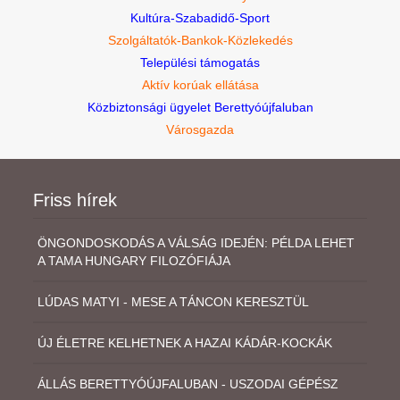
Kultúra-Szabadidő-Sport
Szolgáltatók-Bankok-Közlekedés
Települési támogatás
Aktív korúak ellátása
Közbiztonsági ügyelet Berettyóújfaluban
Városgazda
Friss hírek
ÖNGONDOSKODÁS A VÁLSÁG IDEJÉN: PÉLDA LEHET
A TAMA HUNGARY FILOZÓFIÁJA
LÚDAS MATYI - MESE A TÁNCON KERESZTÜL
ÚJ ÉLETRE KELHETNEK A HAZAI KÁDÁR-KOCKÁK
ÁLLÁS BERETTYÓÚJFALUBAN - USZODAI GÉPÉSZ