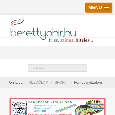
MENU
Keresés
Ön itt van:
KEZDŐLAP
SPORT
Fontos győzelem