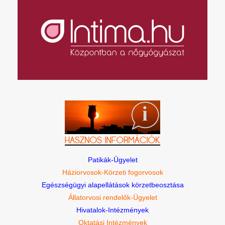
Patikák-Ügyelet
Háziorvosok-Körzeti fogorvosok
Egészségügyi alapellátások körzetbeosztása
Állatorvosi rendelők-Ügyelet
Hivatalok-Intézmények
Oktatási Intézmények