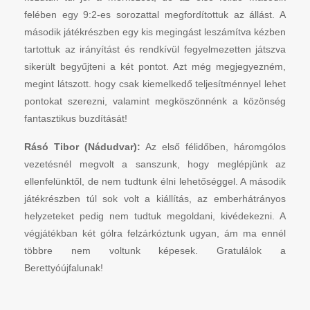
felében egy 9:2-es sorozattal megfordítottuk az állást. A
második játékrészben egy kis megingást leszámítva kézben
tartottuk az irányítást és rendkívül fegyelmezetten játszva
sikerült begyűjteni a két pontot. Azt még megjegyezném,
megint látszott. hogy csak kiemelkedő teljesítménnyel lehet
pontokat szerezni, valamint megköszönnénk a közönség
fantasztikus buzdítását!
Rásó Tibor (Nádudvar):
Az első félidőben, háromgólos
vezetésnél megvolt a sanszunk, hogy meglépjünk az
ellenfelünktől, de nem tudtunk élni lehetőséggel. A második
játékrészben túl sok volt a kiállítás, az emberhátrányos
helyzeteket pedig nem tudtuk megoldani, kivédekezni. A
végjátékban két gólra felzárkóztunk ugyan, ám ma ennél
többre nem voltunk képesek. Gratulálok a
Berettyóújfalunak!