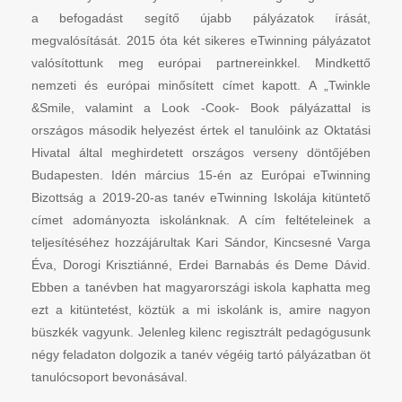
a befogadást segítő újabb pályázatok írását,
megvalósítását. 2015 óta két sikeres eTwinning pályázatot
valósítottunk meg európai partnereinkkel. Mindkettő
nemzeti és európai minősített címet kapott. A „Twinkle
&Smile, valamint a Look -Cook- Book pályázattal is
országos második helyezést értek el tanulóink az Oktatási
Hivatal által meghirdetett országos verseny döntőjében
Budapesten. Idén március 15-én az Európai eTwinning
Bizottság a 2019-20-as tanév eTwinning Iskolája kitüntető
címet adományozta iskolánknak. A cím feltételeinek a
teljesítéséhez hozzájárultak Kari Sándor, Kincsesné Varga
Éva, Dorogi Krisztiánné, Erdei Barnabás és Deme Dávid.
Ebben a tanévben hat magyarországi iskola kaphatta meg
ezt a kitüntetést, köztük a mi iskolánk is, amire nagyon
büszkék vagyunk. Jelenleg kilenc regisztrált pedagógusunk
négy feladaton dolgozik a tanév végéig tartó pályázatban öt
tanulócsoport bevonásával.