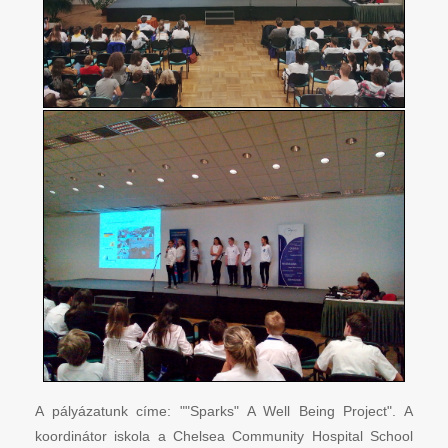
A pályázatunk címe: ""Sparks" A Well Being Project". A
koordinátor iskola a Chelsea Community Hospital School