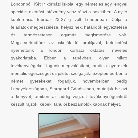
Londonból. Két ír kórházi iskola, egy német és egy lengyel
speciális oktatási intézmény vesz részt a pojektben. A nyitó
konferencia február 23-27-ig volt Londonban. Célja a
feladatok megbeszélése, helyszínek, határidők egyeztetése
és természetesen egymás megismerése volt.
Megismerkedtünk az iskolák fő profiljával, betekintést
nyerhettünk a londoni kórházi oktatás, nevelés
gyakorlatába. Ebben a tanévben, olyan mikro
tevékenységeket fogunk megvalósítani, amik a gyerekek
mentális egészségét és jólétét szolgálják. Szeptemberben a
német gyerekeket fogadjuk, novemberben pedig
Lengyelországban, Starogard Gdańskiban, mutatjuk be azt
a könyvet, amiben az addig végzett tevékenységeinkről
készült rajzok, képek, tanulói beszámolók kapnak helyet.