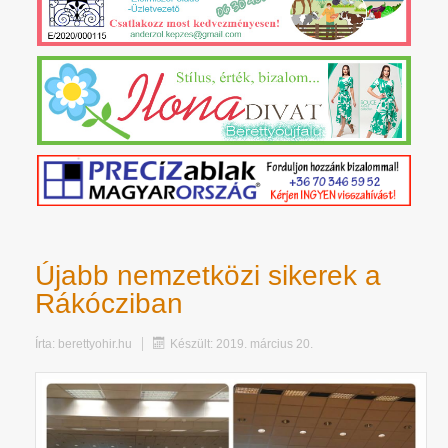
Újabb nemzetközi sikerek a
Rákócziban
Írta:
berettyohir.hu
Készült: 2019. március 20.