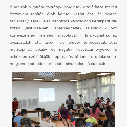
A tanulók a tanórai tantárgyi ismeretek elsajátítása mellett
összevont tanítási órák keretei között őszi és tavaszi
tanulmányi séták, jeles napokhoz kapcsolódó kerékpártúrák
során „testközelben” ismerkedhettek szülőföldjük öko
környezetének jelenlegi állapotával. Találkozhattak az
évszázadok óta tájban élő ember természetátalakító
munkájának pozitív és negatív következményeivel, s
miközben szülőföldjük néprajzi és történelmi értékeivel is
megismerkedhettek, erősödött bihari identitástudatuk.