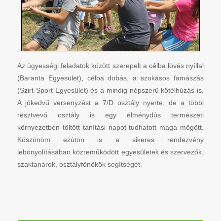
Az ügyességi feladatok között szerepelt a célba lövés nyíllal
(Baranta Egyesület), célba dobás, a szokásos famászás
(Szirt Sport Egyesület) és a mindig népszerű kötélhúzás is.
A jókedvű versenyzést a 7/D osztály nyerte, de a többi
résztvevő osztály is egy élménydús természeti
környezetben töltött tanítási napot tudhatott maga mögött.
Köszönöm ezúton is a sikeres rendezvény
lebonyolításában közreműködött egyesületek és szervezők,
szaktanárok, osztályfőnökök segítségét.