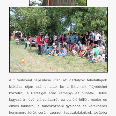
A túraútvonal teljesítése után az osztályok feladatlapok
kitöltése útján számolhattak be a Bihari-sík Tájvédelmi
körzetről, a Rétsziget erdő kemény- és puhafa-, illetve
lágyszárú növénytársulásairól, az ott élő hüllő-, madár és
emlős faunáról, a tanévközbeni gyalogos és kerékpáros
honismeretitúrák során szerzett tapasztalataikról, továbbá