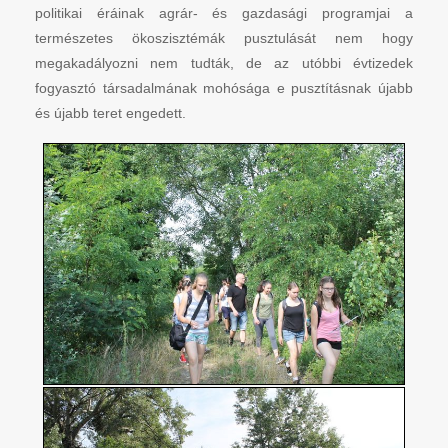
politikai éráinak agrár- és gazdasági programjai a
természetes ökoszisztémák pusztulását nem hogy
megakadályozni nem tudták, de az utóbbi évtizedek
fogyasztó társadalmának mohósága e pusztításnak újabb
és újabb teret engedett.