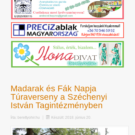
Madarak és Fák Napja
Túraverseny a Széchenyi
István Tagintézményben
Írta:
berettyohir.hu
Készült: 2018. június 20.