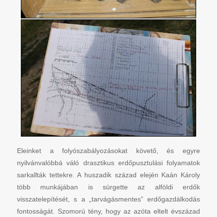
Eleinket a folyószabályozásokat követő, és egyre
nyilvánvalóbbá váló drasztikus erdőpusztulási folyamatok
sarkallták tettekre. A huszadik század elején Kaán Károly
több munkájában is sürgette az alföldi erdők
visszatelepítését, s a „tarvágásmentes” erdőgazdálkodás
fontosságát. Szomorú tény, hogy az azóta eltelt évszázad