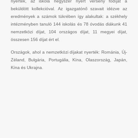
nyertek, az iskola négyszer nyert verseny fődíjat a
beküldött kollekcióval. Az igazgatónő szavait idézve az
eredmények a számok tükrében így alakultak: a székhely
intézményben tanuló 144 iskolás és 78 óvodás diákunk 41
nemzetközi díjat, 104 országos díjat, 11 megyei díjat,
összesen 156 díjat ért el.
Országok, ahol a nemzetközi díjakat nyerték: Románia, Új-
Zéland, Bulgária, Portugália, Kína, Olaszország, Japán,
Kína és Ukrajna.