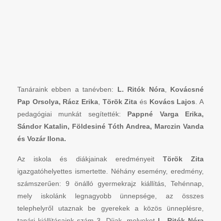
Tanáraink ebben a tanévben:
L. Ritók Nóra
,
Kovácsné
Pap Orsolya,
Rácz Erika
,
Török Zita
és
Kovács Lajos
. A
pedagógiai munkát segítették:
Pappné Varga Erika,
Sándor Katalin, Földesiné Tóth Andrea, Marczin Vanda
és Vozár Ilona.
Az iskola és diákjainak eredményeit
Török Zita
igazgatóhelyettes ismertette. Néhány esemény, eredmény,
számszerűen: 9 önálló gyermekrajz kiállítás, Tehénnap,
mely iskolánk legnagyobb ünnepsége, az összes
telephelyről utaznak be gyerekek a közös ünneplésre,
tanári kiállításaink szám 3. Díjak, melyeket
L. Ritók Nóra