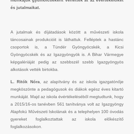
munkájuk gyümölcseként vehették át az évértékelőket
és jutalmaikat.
A jutalmak és díjátadások között a művészeti iskola
táncosainak produkcióit is láthattuk. Felléptek a hastánc
csoportok is, a Tündér Gyöngyöcskék, a Kicsi
Gyöngyöcskék és az Igazgyöngyök is. A Bihar Vármegye
képgalériáját pedig az szebbszél szebb Igazgyöngyös
alkotások vették birtokba.
L. Ritók Nóra
, az alapítvány és az iskola igazgatónője
megköszönte a pedagógusok és diákok egész éves kitartó
munkáját. Majd az iskola évértékeléséből megtudtunk, hogy
a 2015/16-os tanévben 561 tanítványa volt az Igazgyöngy
Alapfokú Művészeti Iskolának és a telephelyen 100 óvodás
gyereket foglalkoztattak az iskola előkészítő
foglalkozásokon.