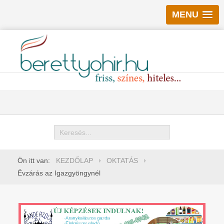
MENU
Keresés
Ön itt van:
KEZDŐLAP
OKTATÁS
Évzárás az Igazgyöngynél