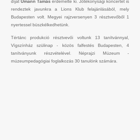
díjat
Umann Tamás
érdemelte ki. Jótékonysági koncertet is
rendeztek javunkra a Lions Klub felajánlásából, mely
Budapesten volt. Megyei rajzversenyen 3 résztvevőből 1
nyertessel büszkélkedhetünk.
Tértánc produkció résztvevői voltunk 13 tanítvánnyal,
Vígszínház szülinap - közös falfestés Budapesten, 4
tanítványunk részvételével. Néprajzi Múzeum -
múzeumpedagógiai foglalkozás 30 tanulónk számára.