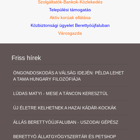
Szolgáltatók-Bankok-Közlekedés
Települési támogatás
Aktív korúak ellátása
Közbiztonsági ügyelet Berettyóújfaluban
Városgazda
Friss hírek
ÖNGONDOSKODÁS A VÁLSÁG IDEJÉN: PÉLDA LEHET
A TAMA HUNGARY FILOZÓFIÁJA
LÚDAS MATYI - MESE A TÁNCON KERESZTÜL
ÚJ ÉLETRE KELHETNEK A HAZAI KÁDÁR-KOCKÁK
ÁLLÁS BERETTYÓÚJFALUBAN - USZODAI GÉPÉSZ
BERETTYÓ ÁLLATGYÓGYSZERTÁR ÉS PETSHOP