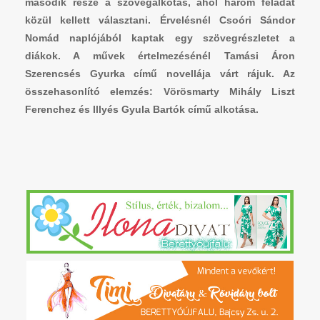
második része a szövegalkotás, ahol három feladat
közül kellett választani. Érvelésnél Csoóri Sándor
Nomád naplójából kaptak egy szövegrészletet a
diákok. A művek értelmezésénél Tamási Áron
Szerencsés Gyurka című novellája várt rájuk. Az
összehasonlító elemzés: Vörösmarty Mihály Liszt
Ferenchez és Illyés Gyula Bartók című alkotása.