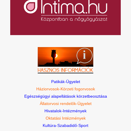
Patikák-Ügyelet
Háziorvosok-Körzeti fogorvosok
Egészségügyi alapellátások körzetbeosztása
Állatorvosi rendelők-Ügyelet
Hivatalok-Intézmények
Oktatási Intézmények
Kultúra-Szabadidő-Sport