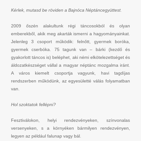
Kérlek, mutasd be röviden a Bajnóca Néptáncegyüttest.
2009 őszén alakultunk régi táncosokból és olyan
emberekből, akik meg akarták ismerni a hagyományainkat.
Jelenleg 3 csoport működik: felnőtt, gyermek boróka,
gyermek cserbóka. 75 tagunk van – bárki (kezdő és
gyakorlott táncos is) beléphet, aki némi elkötelezettséget és
áldozatkészséget vállal a magyar néptánc mozgalma iránt.
A város kiemelt csoportja vagyunk, havi tagdíjas
rendszerben működünk, az egyesületté válás folyamatban
van.
Hol szoktatok fellépni?
Fesztiválokon, helyi rendezvényeken, színvonalas
versenyeken, s a környéken bármilyen rendezvényen,
legyen az például falunap vagy bál.