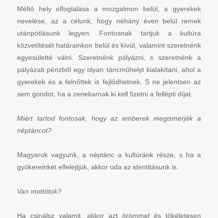
Méltó hely elfoglalása a mozgalmon belül, a gyerekek
nevelése, az a célunk, hogy néhány éven belül remek
utánpótlásunk legyen. Fontosnak tartjuk a kultúra
közvetítését határainkon belül és kívül, valamint szeretnénk
egyesületté válni. Szeretnénk pályázni, s szeretnénk a
pályázati pénzből egy olyan táncműhelyt kialakítani, ahol a
gyerekek és a felnőttek is fejlődhetnek. S ne jelentsen az
sem gondot, ha a zenekarnak ki kell fizetni a fellépti díjat.
Miért tartod fontosak, hogy az emberek megismerjék a
néptáncot?
Magyarok vagyunk, a néptánc a kultúránk része, s ha a
gyökereinket elfelejtjük, akkor oda az identitásunk is.
Van mottótok?
Ha csinálsz valamit, akkor azt örömmel és tökéletesen