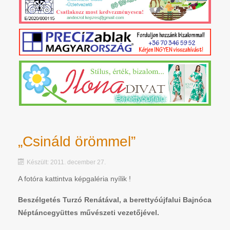
„Csináld örömmel”
Készült: 2011. december 27.
A fotóra kattintva képgaléria nyílik !
Beszélgetés Turzó Renátával, a berettyóújfalui Bajnóca
Néptáncegyüttes művészeti vezetőjével.