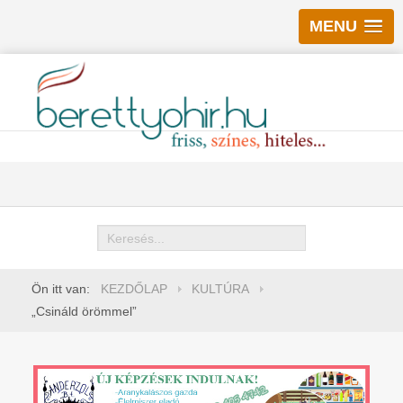
MENU
Keresés
Ön itt van:
KEZDŐLAP
KULTÚRA
„Csináld örömmel”