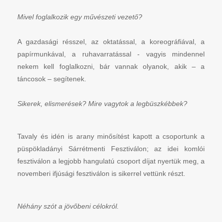
Mivel foglalkozik egy művészeti vezető?
A gazdasági résszel, az oktatással, a koreográfiával, a
papírmunkával, a ruhavarratással - vagyis mindennel
nekem kell foglalkozni, bár vannak olyanok, akik – a
táncosok – segítenek.
Sikerek, elismerések? Mire vagytok a legbüszkébbek?
Tavaly és idén is arany minősítést kapott a csoportunk a
püspökladányi Sárrétmenti Fesztiválon; az idei komlói
fesztiválon a legjobb hangulatú csoport díjat nyertük meg, a
novemberi ifjúsági fesztiválon is sikerrel vettünk részt.
Néhány szót a jövőbeni célokról.