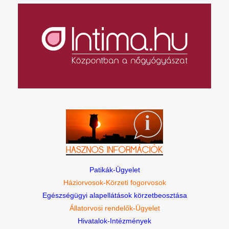
Patikák-Ügyelet
Háziorvosok-Körzeti fogorvosok
Egészségügyi alapellátások körzetbeosztása
Állatorvosi rendelők-Ügyelet
Hivatalok-Intézmények