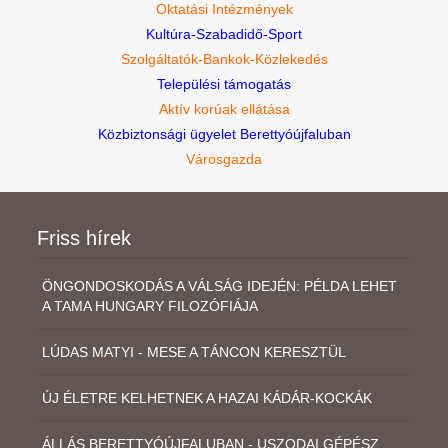
Oktatási Intézmények
Kultúra-Szabadidő-Sport
Szolgáltatók-Bankok-Közlekedés
Települési támogatás
Aktív korúak ellátása
Közbiztonsági ügyelet Berettyóújfaluban
Városgazda
Friss hírek
ÖNGONDOSKODÁS A VÁLSÁG IDEJÉN: PÉLDA LEHET
A TAMA HUNGARY FILOZÓFIÁJA
LÚDAS MATYI - MESE A TÁNCON KERESZTÜL
ÚJ ÉLETRE KELHETNEK A HAZAI KÁDÁR-KOCKÁK
ÁLLÁS BERETTYÓÚJFALUBAN - USZODAI GÉPÉSZ