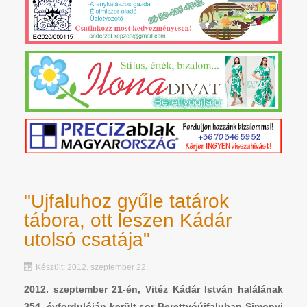
"Ujfaluhoz gyűle tatárok
tábora, ott leszen Kádár
utolsó csatája"
Készült: 2012. szeptember 22.
2012. szeptember 21-én, Vitéz Kádár István halálának
354. évfordulóján került sor Berettyóújfaluban Simonyi