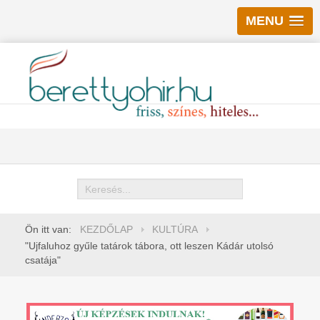
MENU
Keresés
Ön itt van:
KEZDŐLAP
KULTÚRA
"Ujfaluhoz gyűle tatárok tábora, ott leszen Kádár utolsó
csatája"