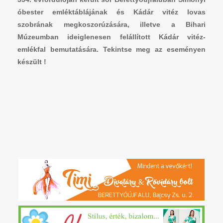
óbester emléktáblájának és Kádár vitéz lovas
szobrának megkoszorúzására, illetve a Bihari
Múzeumban ideiglenesen felállított Kádár vitéz-
emlékfal bemutatására.
Tekintse meg az eseményen
készült !