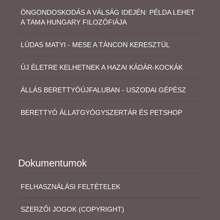
ÖNGONDOSKODÁS A VÁLSÁG IDEJÉN: PÉLDA LEHET
A TAMA HUNGARY FILOZÓFIÁJA
LÚDAS MATYI - MESE A TÁNCON KERESZTÜL
ÚJ ÉLETRE KELHETNEK A HAZAI KÁDÁR-KOCKÁK
ÁLLÁS BERETTYÓÚJFALUBAN - USZODAI GÉPÉSZ
BERETTYÓ ÁLLATGYÓGYSZERTÁR ÉS PETSHOP
Dokumentumok
FELHASZNÁLÁSI FELTÉTELEK
SZERZŐI JOGOK (COPYRIGHT)