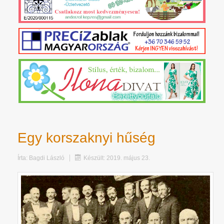
Egy korszaknyi hűség
Írta:
Bagdi László
Készült: 2019. május 23.