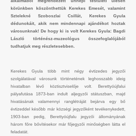
alkalmából megrendezett ünnepi testületi ülésen
körünkben köszönthettük Kerekes Emesét, valamint
Sztelekné Szoboszlai Csillát, Kerekes Gyula
dédunokáit, akik nem mindennapi ajándékot hoztak
városunknak! De hogy ki is volt Kerekes Gyula: Bagdi
László történész-muzeológus összefoglalójából
tudhatjuk meg részletesebben.
Kerekes Gyula több mint négy évtizedes jegyzői
szolgálatával városunk történetének leghosszabb ideig
hivatalban lévő köztisztviselője volt. Berettyóújfalui
pályafutása 1873-ban indult aljegyzői státuszban, majd
hivatásának valamennyi ranglétráját bejárva egy bő
évtizeddel később már községi jegyzőként tevékenykedett,
1903-ban pedig, Berettyóújfalu jegyzői állományának
három főre bővítésekor már főjegyzői minőségben látta el
feladatát.