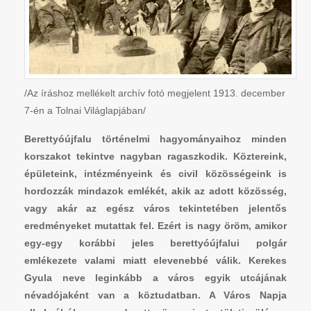
/Az íráshoz mellékelt archív fotó megjelent 1913. december
7-én a Tolnai Világlapjában/
Berettyóújfalu történelmi hagyományaihoz minden
korszakot tekintve nagyban ragaszkodik. Köztereink,
épületeink, intézményeink és civil közösségeink is
hordozzák mindazok emlékét, akik az adott közösség,
vagy akár az egész város tekintetében jelentős
eredményeket mutattak fel. Ezért is nagy öröm, amikor
egy-egy korábbi jeles berettyóújfalui polgár
emlékezete valami miatt elevenebbé válik. Kerekes
Gyula neve leginkább a város egyik utcájának
névadójaként van a köztudatban. A Város Napja