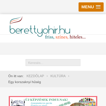
MENU
Keresés
Ön itt van:
KEZDŐLAP
KULTÚRA
Egy korszaknyi hűség