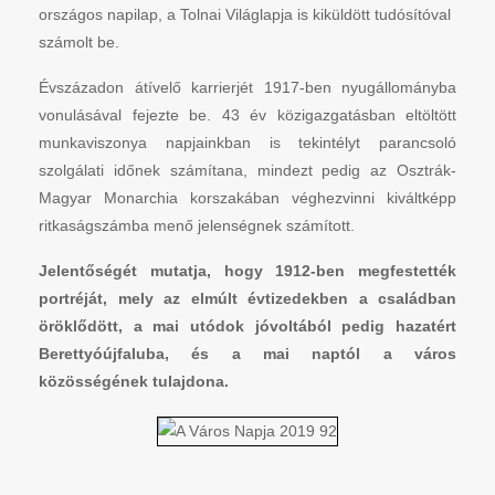
országos napilap, a Tolnai Világlapja is kiküldött tudósítóval
számolt be.
Évszázadon átívelő karrierjét 1917-ben nyugállományba
vonulásával fejezte be. 43 év közigazgatásban eltöltött
munkaviszonya napjainkban is tekintélyt parancsoló
szolgálati időnek számítana, mindezt pedig az Osztrák-
Magyar Monarchia korszakában véghezvinni kiváltképp
ritkaságszámba menő jelenségnek számított.
Jelentőségét mutatja, hogy 1912-ben megfestették
portréját, mely az elmúlt évtizedekben a családban
öröklődött, a mai utódok jóvoltából pedig hazatért
Berettyóújfaluba, és a mai naptól a város
közösségének tulajdona.