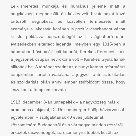
Lelkiismeretes munkája és humánus jelleme miatt a
nagyközség megbecsült és közkedvelt hivatalnokai közé
tartozott, segítőkész és közvetlen természete miatt
személye a lakosság körében is pozitív visszhangot váltott
ki. Jól példázza népszerűségét az I. világháború utáni
évtizedekben elterjedt legenda, melyben egy 1915-ben a
háborúban hősi halált halt katonát, Kerekes Ferencet – aki
a jegyzőnek csupán névrokona volt – Kerekes Gyula fiának
állítottak be. A történet szerint az elhunyt katona református
templomban tartott ravatalánál a jegyző iránti tiszteletadás
és szolidaritás okán annyi ember zsúfolódott össze, hogy
leszakadt a templom karzata.
1913. december 8-án ünnepelték – a nagyközség másik
prominens alakjával, Dr. Reichenberger Fülöp háziorvossal
egyetemben – szolgálatának 40 éves jubileumát,
köszöntésére Budapestről és a vármegye minden részéről
érkeztek díszvendégek, az eseményről többek között az