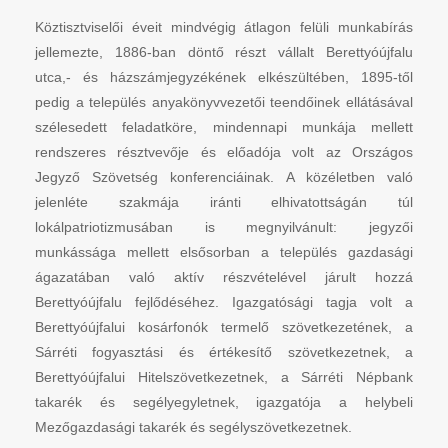
Köztisztviselői éveit mindvégig átlagon felüli munkabírás
jellemezte, 1886-ban döntő részt vállalt Berettyóújfalu
utca,- és házszámjegyzékének elkészültében, 1895-től
pedig a település anyakönyvvezetői teendőinek ellátásával
szélesedett feladatköre, mindennapi munkája mellett
rendszeres résztvevője és előadója volt az Országos
Jegyző Szövetség konferenciáinak. A közéletben való
jelenléte szakmája iránti elhivatottságán túl
lokálpatriotizmusában is megnyilvánult: jegyzői
munkássága mellett elsősorban a település gazdasági
ágazatában való aktív részvételével járult hozzá
Berettyóújfalu fejlődéséhez. Igazgatósági tagja volt a
Berettyóújfalui kosárfonók termelő szövetkezetének, a
Sárréti fogyasztási és értékesítő szövetkezetnek, a
Berettyóújfalui Hitelszövetkezetnek, a Sárréti Népbank
takarék és segélyegyletnek, igazgatója a helybeli
Mezőgazdasági takarék és segélyszövetkezetnek.