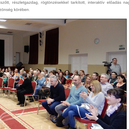
őtt, részletgazdag, rögtönzésekkel tarkított, interaktív előadás na
közönség körében.