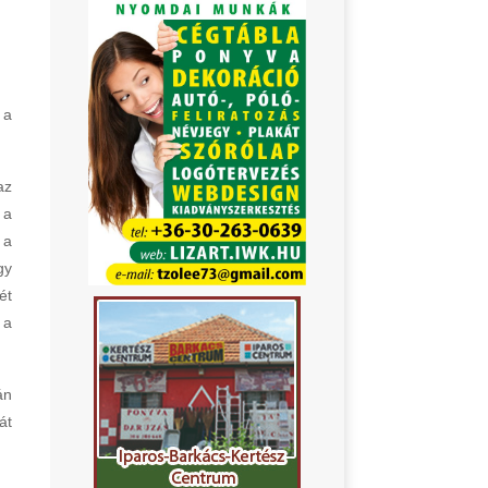
 a
az
 a
 a
gy
ét
 a
án
át