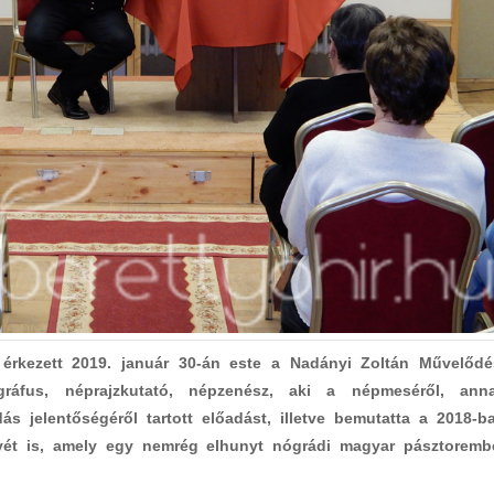
rkezett 2019. január 30-án este a Nadányi Zoltán Művelődé
ráfus, néprajzkutató, népzenész, aki a népmeséről, ann
s jelentőségéről tartott előadást, illetve bemutatta a 2018-b
t is, amely egy nemrég elhunyt nógrádi magyar pásztoremb