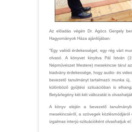
Az előadás végén Dr. Agócs Gergely b
Hagyományok Háza ajánlójában:
"Egy valódi érdekességet, egy rég várt mun
olvasó. A könyvet kinyitva Pál István (
Népművészet Mestere) mesekincse tárul az 
kiadvány érdekessége, hogy audio- és video
bevezető tanulmányt tartalmazó munka új,
különböző gyűjtési szituációban is elhang
Betyárlegény két-két változatát is olvashatj
A könyv elején a bevezető tanulmányba
mesekincséről, a szövegek közlésmódjáról 
izgalmas interjú-szituációként olvashatjuk el.