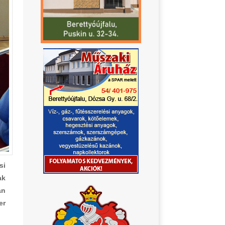
si
ak
an
er