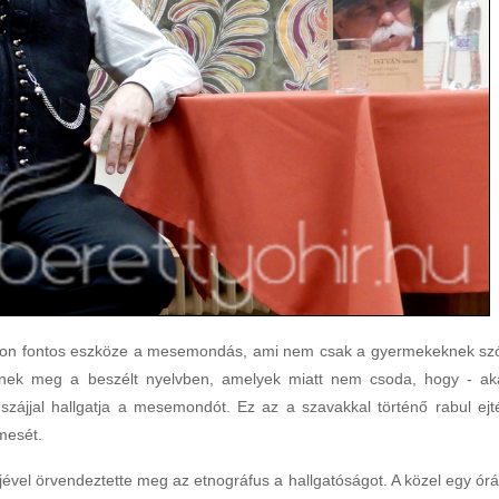
yon fontos eszköze a mesemondás, ami nem csak a gyermekeknek szó
tnek meg a beszélt nyelvben, amelyek miatt nem csoda, hogy - ak
t szájjal hallgatja a mesemondót. Ez az a szavakkal történő rabul ejt
mesét.
ével örvendeztette meg az etnográfus a hallgatóságot. A közel egy órá