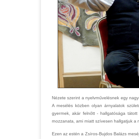
Nézete szerint a nyelvművelésnek egy nag
A mesélés közben olyan árnyalatok szüle
gyermek, akár felnőtt - hallgatósága tátot
mozzanata, ami miatt szívesen hallgatjuk a 
Ezen az estén a Zsíros-Bujdos Balázs meséj