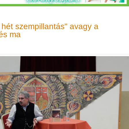
 hét szempillantás" avagy a
 és ma