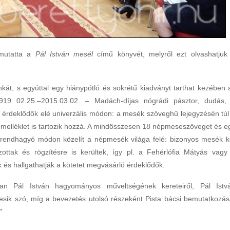
emutatta a
Pál István mesél
című könyvét, melyről ezt olvashatjuk
kát, s egyúttal egy hiánypótló és sokrétű kiadványt tarthat kezében 
1919 02.25.–2015.03.02. – Madách-díjas nógrádi pásztor, dudás,
érdeklődők elé univerzális módon: a mesék szöveghű lejegyzésén túl
melléklet is tartozik hozzá. A mindösszesen 18 népmeseszöveget és e
 rendhagyó módon közelít a népmesék világa felé: bizonyos mesék k
zottak és rögzítésre is kerültek, így pl. a Fehérlófia Mátyás vagy
ák és hallgathatják a kötetet megvásárló érdeklődők.
n Pál István hagyományos műveltségének kereteiről, Pál Istv
esik szó, míg a bevezetés utolsó részeként Pista bácsi bemutatkozás
"