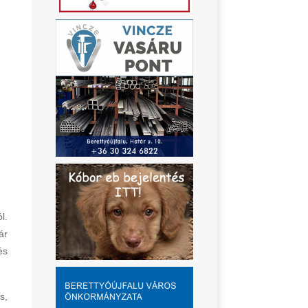
l.
ár
és
s,