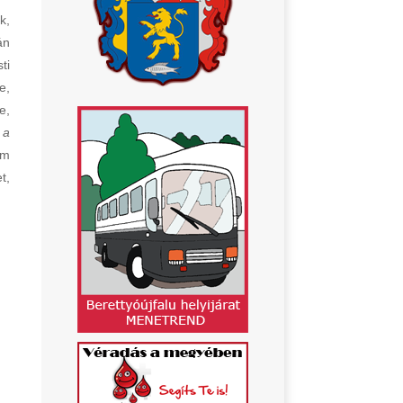
k,
án
ti
e,
e,
 a
em
t,