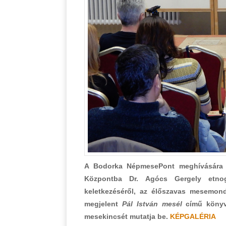
A Bodorka NépmesePont meghívására é
Központba Dr. Agócs Gergely etnog
keletkezéséről, az élőszavas mesemondá
megjelent
Pál István mesél
című könyvé
mesekincsét mutatja be.
KÉPGALÉRIA