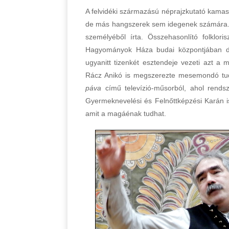
A felvidéki származású néprajzkutató kamasz
de más hangszerek sem idegenek számára. 1
személyéből írta. Összehasonlító folklori
Hagyományok Háza budai központjában do
ugyanitt tizenkét esztendeje vezeti azt 
Rácz Anikó is megszerezte mesemondó tud
páva
című televízió-műsorból, ahol rend
Gyermeknevelési és Felnőttképzési Karán is
amit a magáénak tudhat.