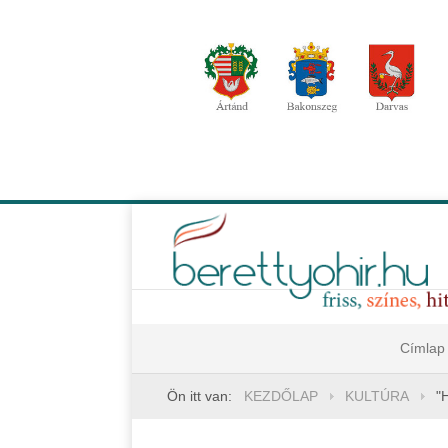
Címlap
Ön itt van:
KEZDŐLAP
KULTÚRA
"