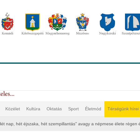
Közélet
Kultúra
Oktatás
Sport
Életmód
Térségünk hírei
Hét nap, hét éjszaka, hét szempillantás" avagy a népmese élete régen