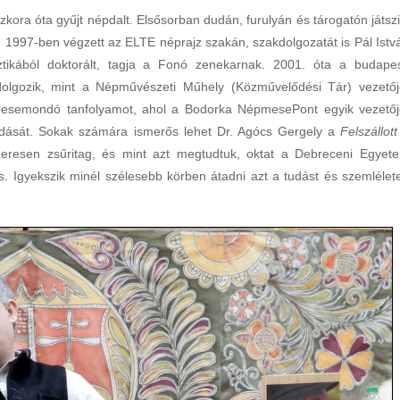
kora óta gyűjt népdalt. Elsősorban dudán, furulyán és tárogatón játszi
997-ben végzett az ELTE néprajz szakán, szakdolgozatát is Pál Istv
sztikából doktorált, tagja a Fonó zenekarnak. 2001. óta a budapes
lgozik, mint a Népművészeti Műhely (Közművelődési Tár) vezetőj
a mesemondó tanfolyamot, ahol a Bodorka NépmesePont egyik vezetőj
ását. Sokak számára ismerős lehet Dr. Agócs Gergely a
Felszállott
szeresen zsűritag, és mint azt megtudtuk, oktat a Debreceni Egyet
. Igyekszik minél szélesebb körben átadni azt a tudást és szemlélete