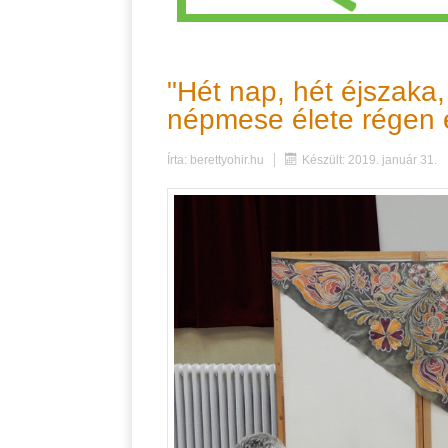
"Hét nap, hét éjszaka,
népmese élete régen
Írta:
berettyohir.hu
Készült: 2019. január 31.