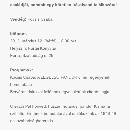
családját, barátait egy kötetlen író-olvasó találkozóra!
Vendég:
Kocsis Csaba
Időpont:
2012. március 12. (hétfő), 18.00 óra
Helyszín: Furtai Könyvtár
Furta, Szabadság u. 25.
Programok:
Kocsis Csaba: A LEGELSŐ PANDÚR című regényének
bemutatása
Betyáros dalokkal fellépnek egyesületünk citerás tagjai
O’sváth Pál honvéd, huszár, nótárius, pandúr Kismarja
szülötte. Életének bemutatásával emlékezünk az 1848-49-
es szabadságharcra is.