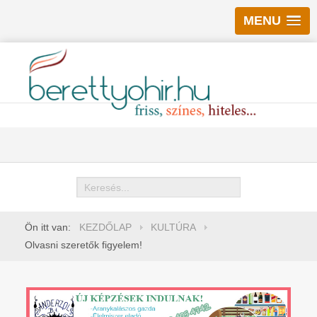
MENU
Keresés
Ön itt van:
KEZDŐLAP
KULTÚRA
Olvasni szeretők figyelem!