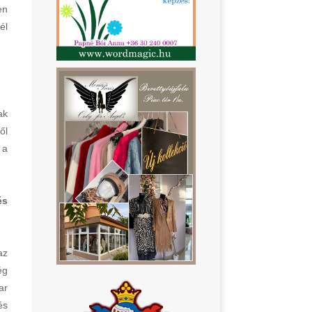
en
él
ak
ől
 a
és
az
ég
ar
és