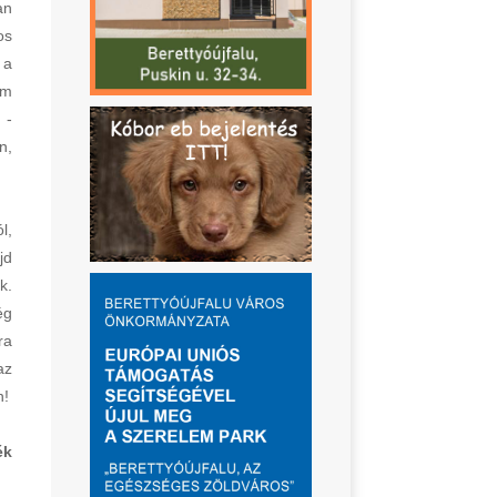
an
os
 a
em
 -
n,
l,
jd
k.
ég
ra
az
n!
ék