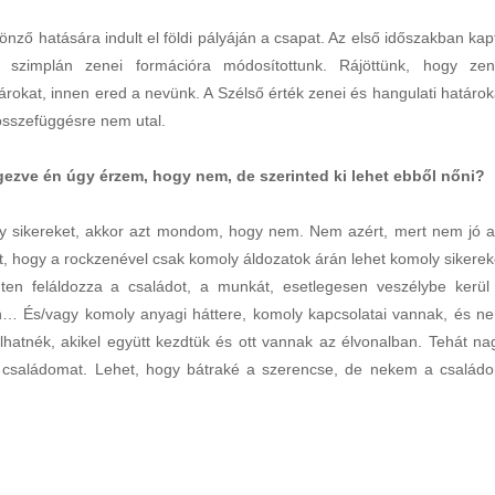
ző hatására indult el földi pályáján a csapat. Az első időszakban kap
t szimplán zenei formációra módosítottunk. Rájöttünk, hogy zen
rokat, innen ered a nevünk. A Szélső érték zenei és hangulati határok
 összefüggésre nem utal.
gezve én úgy érzem, hogy nem, de szerinted ki lehet ebből nőni?
y sikereket, akkor azt mondom, hogy nem. Nem azért, mert nem jó a
t, hogy a rockzenével csak komoly áldozatok árán lehet komoly sikerek
ten feláldozza a családot, a munkát, esetlegesen veszélybe kerül
… És/vagy komoly anyagi háttere, komoly kapcsolatai vannak, és n
olhatnék, akikel együtt kezdtük és ott vannak az élvonalban. Tehát na
a családomat. Lehet, hogy bátraké a szerencse, de nekem a család