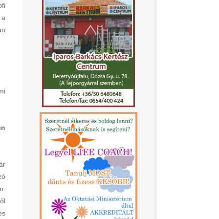
fi
 a
an
mi
en
ár
zó
n.
ől
és