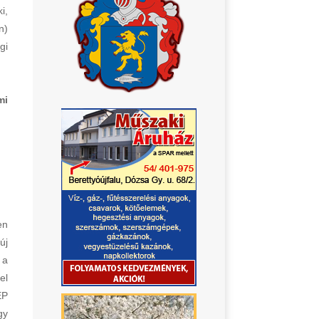
i,
n)
gi
mi
en
új
 a
el
EP
gy