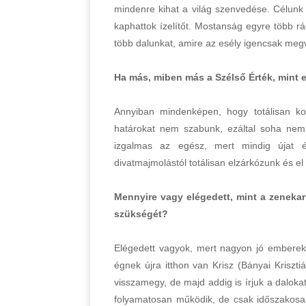
mindenre kihat a világ szenvedése. Célunk
kaphattok ízelítőt. Mostanság egyre több 
több dalunkat, amire az esély igencsak meg
Ha más, miben más a Szélső Érték, mint 
Annyiban mindenképen, hogy totálisan k
határokat nem szabunk, ezáltal soha nem 
izgalmas az egész, mert mindig újat é
divatmajmolástól totálisan elzárkózunk és el i
Mennyire vagy elégedett, mint a zenekar
szükségét?
Elégedett vagyok, mert nagyon jó emberekke
égnek újra itthon van Krisz (Bányai Kriszt
visszamegy, de majd addig is írjuk a dalok
folyamatosan működik, de csak időszakosan