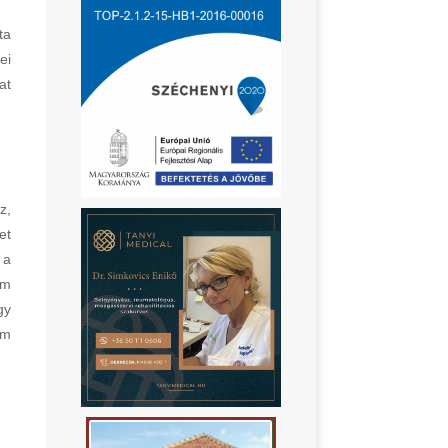
ta
ei
at
z,
et
 a
em
gy
om