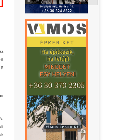
Az
en
pp
mi
ó-
lt
ek