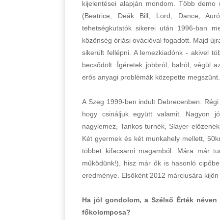
kijelentései alapján mondom. Több demo 
(Beatrice, Deák Bill, Lord, Dance, Au
tehetségkutatók sikerei után 1996-ban m
közönség óriási ovációval fogadott. Majd új
sikerült fellépni. A lemezkiadónk - akivel t
becsődölt. Ígéretek jobbról, balról, végül
erős anyagi problémák közepette megszűnt.
A Szeg 1999-ben indult Debrecenben. Régi 
hogy csináljuk együtt valamit. Nagyon 
nagylemez, Tankos turnék, Slayer előzeneka
Két gyermek és két munkahely mellett, 50
többet kifacsarni magamból. Mára már tud
működünk!), hisz már ők is hasonló cipőbe
eredménye. Elsőként 2012 márciusára kijön 
Ha jól gondolom, a Szélső Érték néven f
főkolomposa?