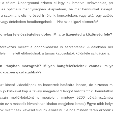
 a célom. Underground szinten el legyünk ismerve, színvonalas, pro
 és optimális mennyiségben. Alapvetően, ha már bennünket kielégít
 a szakma is elismeréssel ír rólunk, koncerteken, vagy akár egy autób
at, vagy önfeledten headbengelnek … Hát az az igazi elismerés!
zonylag felelősségteljes dolog. Mi a te üzeneted a közönség felé?
órakozás mellett a gondolkodásra is serkentenek. A dalokban né
delem mellett előfordulnak a társas kapcsolatok különféle szituációi is.
en irányban mozogtok? Milyen hangfelvételeitek vannak, mily
 időközben gazdagabbak?
t kísérő videoklippek és koncertek hatására lassan, de biztosan m
 jó kritikákat kap a tavaly megjelent “Hangot hallottam” c. bemutatko
zin mellékleteként is megjelent, mintegy 5200 példányszámba
után ez a második hivatalosan kiadott-megjelent lemez) Egyre több helyr
 miatt csak keveset tudunk elvállalni. Sajnos minden téren érződik 