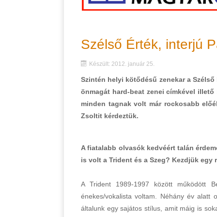
Szélső Érték, interjú P
Készült: 2012. január 25.
Szintén helyi kötődésű zenekar a Szélső 
önmagát hard-beat zenei címkével illető
minden tagnak volt már rockosabb előél
Zsoltit kérdeztük.
A fiatalabb olvasók kedvéért talán érdem
is volt a Trident és a Szeg? Kezdjük egy r
A Trident 1989-1997 között működött Be
énekes/vokalista voltam. Néhány év alatt o
általunk egy sajátos stílus, amit máig is so