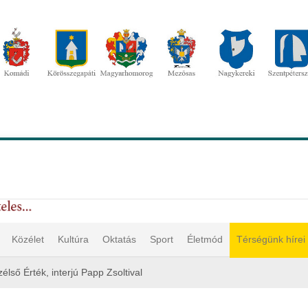
Közélet
Kultúra
Oktatás
Sport
Életmód
Térségünk hírei
zélső Érték, interjú Papp Zsoltival