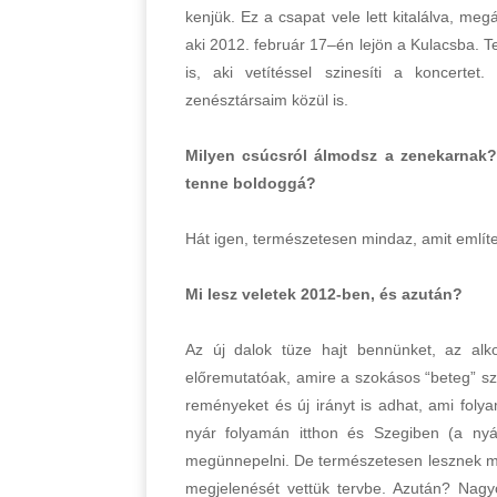
kenjük. Ez a csapat vele lett kitalálva, me
aki 2012. február 17–én lejön a Kulacsba. 
is, aki vetítéssel szinesíti a koncert
zenésztársaim közül is.
Milyen csúcsról álmodsz a zenekarnak? 
tenne boldoggá?
Hát igen, természetesen mindaz, amit említe
Mi lesz veletek 2012-ben, és azután?
Az új dalok tüze hajt bennünket, az alk
előremutatóak, amire a szokásos “beteg” s
reményeket és új irányt is adhat, ami folya
nyár folyamán itthon és Szegiben (a nyár
megünnepelni. De természetesen lesznek mé
megjelenését vettük tervbe. Azután? Nag