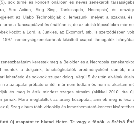
(5), sok turné és koncert önállóan és neves zenekarok társaságáb
róra, Sex Action, Sing Sing, Tankcsapda, Necropsia) és ország
egjelent az Újabb Technológiák c. lemezünk, melyet a szakma és
ra turné a Tancsapdával és önállóan is, de az utolsó lépcsőfokra már n
öbbek között a Lord, a Junkies, az Ektomorf, stb. is szerződésben volt
 az 1997. reménységzenekarának kikiáltott csapat támogatók hiányába
zenészbarátaim kerestek meg a Belolder és a Necropsia zenekarokbó
jól mentek a dolgaink, tehetségkutatók eredményeként demók, ma
ri lehetőség és sok-sok szuper dolog. Végül 5 év után elváltak útjain
km-re az apafai próbateremtől, már nem tudtam és nem is akartam m
ják és meg is értik mindezt szeges társaim (akikkel 2010. óta új
n járnak. Mára megtaláltuk az arany középutat, aminek meg is lesz 
az új Szeg album több videoklip és lemezbemutató-koncert kiséretébe
utó új csapatot te hívtad életre. Te vagy a főnök, a Szélső Ért