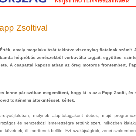
app Zsoltival
Érték, amely megalakulását tekintve viszonylag fiatalnak számít. 
 banda hétpróbás zenészekből verbuválta tagjait, együttesi szint
ete. A csapattal kapcsolatban az öreg motoros frontembert, Pa
es lenne pár szóban megemlíteni, hogy ki is az a Papp Zsolti, és 
övid történelmi áttekintéssel, kérlek.
retyóújfaluban, melynek alapítótagjaként dobos, majd programoz
rszágos és nemzetközi ismerettségre tettünk szert, miközben kialaku
kan követnek, ill. merítenek belőle. Ezt szakújságírók, zenei szakember