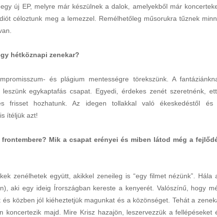
 egy új EP, melyre már készülnek a dalok, amelyekből már koncertek
rádiót céloztunk meg a lemezzel. Remélhetőleg műsorukra tűznek minn
van.
egy hétköznapi zenekar?
ompromisszum- és plágium mentességre törekszünk. A fantáziánkn
leszünk egykaptafás csapat. Egyedi, érdekes zenét szeretnénk, ett
s frisset hozhatunk. Az idegen tollakkal való ékeskedéstől és
s ítéljük azt!
 frontembere? Mik a csapat erényei és miben látod még a fejlőd
k zenélhetek együtt, akikkel zeneileg is “egy filmet nézünk”. Hála 
ián), aki egy ideig Írországban kereste a kenyerét. Valószínű, hogy m
at és közben jól kiéheztetjük magunkat és a közönséget. Tehát a zenek
 koncertezik majd. Mire Krisz hazajön, leszervezzük a fellépéseket 