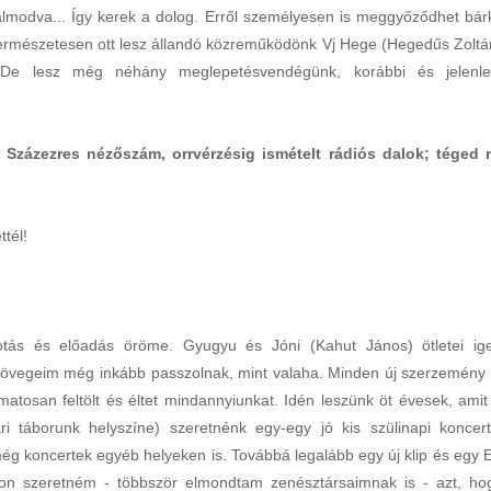
gálmodva... Így kerek a dolog. Erről személyesen is meggyőződhet bárk
Természetesen ott lesz állandó közreműködönk Vj Hege (Hegedűs Zoltá
et. De lesz még néhány meglepetésvendégünk, korábbi és jelenle
Százezres nézőszám, orrvérzésig ismételt rádiós dalok; téged 
ttél!
otás és előadás öröme. Gyugyu és Jóni (Kahut János) ötletei ig
zövegeim még inkább passzolnak, mint valaha. Minden új szerzemény 
matosan feltölt és éltet mindannyiunkat. Idén leszünk öt évesek, amit
i táborunk helyszíne) szeretnénk egy-egy jó kis szülinapi koncert
g koncertek egyéb helyeken is. Továbbá legalább egy új klip és egy 
yon szeretném - többször elmondtam zenésztársaimnak is - azt, ho