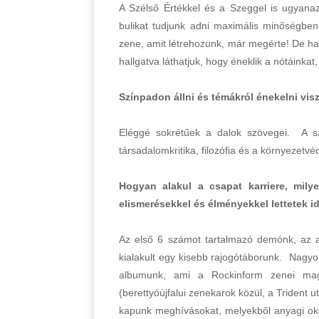
A Szélső Értékkel és a Szeggel is ugyanaz
bulikat tudjunk adni maximális minőségben
zene, amit létrehozunk, már megérte! De ha
hallgatva láthatjuk, hogy éneklik a nótáink
Színpadon állni és témákról énekelni vis
Eléggé sokrétűek a dalok szövegei. A sz
társadalomkritika, filozófia és a környezetvé
Hogyan alakul a csapat karriere, mily
elismerésekkel és élményekkel lettetek
Az első 6 számot tartalmazó demónk, az az
kialakult egy kisebb rajogótáborunk. Nagyon
albumunk, ami a Rockinform zenei maga
(berettyóújfalui zenekarok közül, a Trident 
kapunk meghívásokat, melyekből anyagi okok