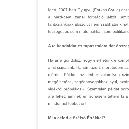
Igen. 2007-ben Gyugyu (Farkas Gyula) ösztön
a hard-beat zenei formáció jelzőt, ami
fantáziánknak abszolút nem szabhatunk hatá
feszeget és sem matematikai, sem politikai
A te bandáidat és tapasztalataidat össze
Ha arra gondolsz, hogy elérhetünk e komol
amit csinálunk. Hanem azért, mert tudom az
elérni. Például az ember valamilyen szin
megélhetése, segédanyagokhoz nyúl, aztán
vidékről próbálkozik! Számtalan példát sor
ára lehet, aminek én sohasem tettem ki 
mindennél többet ér!
Mi a célod a Szélső Értékkel?