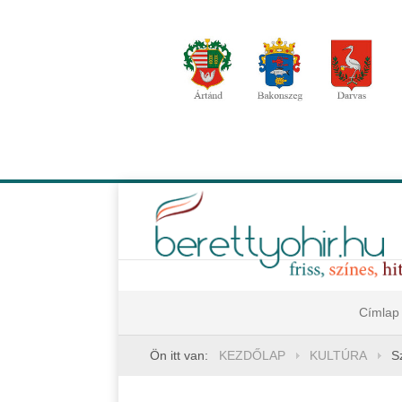
Címlap
Ön itt van:
KEZDŐLAP
KULTÚRA
S