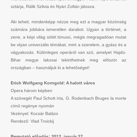
sztárja, Rálik Szilvia és Nyári Zoltán játssza.
Aki teheti, mindenképp nézze meg ezt a magyar közönség
számára jobbára ismeretlen darabot. Ugyan a történet, a
zene, a képi világ sötét tónusú, mégis megragadóan mutat
be olyan univerzális témákat, mint a szerelem, a gyász és a
vágyakozás. Különleges operáról van szó, amelyet Hajdú-
Bihar megye lakosai tekinthetnek meg először az
országban – használjuk ki a lehetőséget!
Erich Wolfgang Korngold: A halott város
Opera három képben
A szövegét Paul Schott írta, G. Rodenbach Bruges la morte
című regénye nyomán
Vezényel: Kocsár Balázs
Rendező: Vlad Troickij
Bemutató előadás: 2012. január 27.