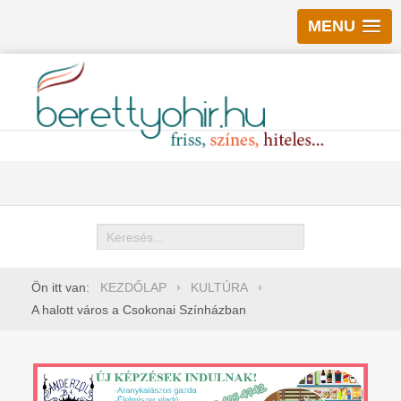
MENU
Keresés
Ön itt van:
KEZDŐLAP
KULTÚRA
A halott város a Csokonai Színházban