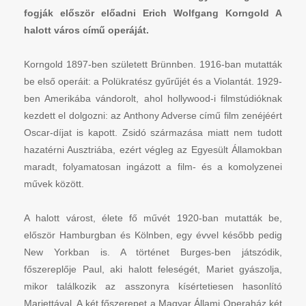
fogják először előadni Erich Wolfgang Korngold A
halott város című operáját.
Korngold 1897-ben született Brünnben. 1916-ban mutatták
be első operáit: a Polükratész gyűrűjét és a Violantát. 1929-
ben Amerikába vándorolt, ahol hollywood-i filmstúdióknak
kezdett el dolgozni: az Anthony Adverse című film zenéjéért
Oscar-díjat is kapott. Zsidó származása miatt nem tudott
hazatérni Ausztriába, ezért végleg az Egyesült Államokban
maradt, folyamatosan ingázott a film- és a komolyzenei
művek között.
A halott várost, élete fő művét 1920-ban mutatták be,
először Hamburgban és Kölnben, egy évvel később pedig
New Yorkban is. A történet Burges-ben játszódik,
főszereplője Paul, aki halott feleségét, Mariet gyászolja,
mikor találkozik az asszonyra kísértetiesen hasonlító
Mariettával. A két főszerepet a Magyar Állami Operaház két