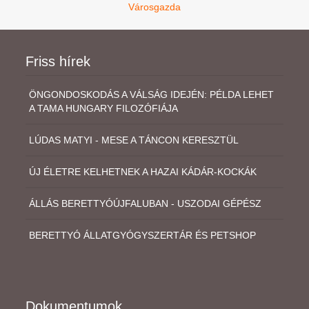
Városgazda
Friss hírek
ÖNGONDOSKODÁS A VÁLSÁG IDEJÉN: PÉLDA LEHET
A TAMA HUNGARY FILOZÓFIÁJA
LÚDAS MATYI - MESE A TÁNCON KERESZTÜL
ÚJ ÉLETRE KELHETNEK A HAZAI KÁDÁR-KOCKÁK
ÁLLÁS BERETTYÓÚJFALUBAN - USZODAI GÉPÉSZ
BERETTYÓ ÁLLATGYÓGYSZERTÁR ÉS PETSHOP
Dokumentumok