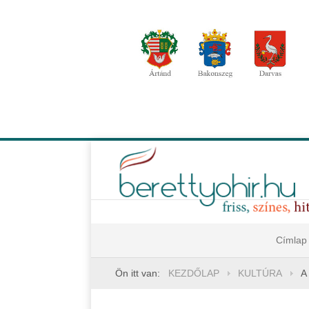
Címlap
Ön itt van:
KEZDŐLAP
KULTÚRA
A