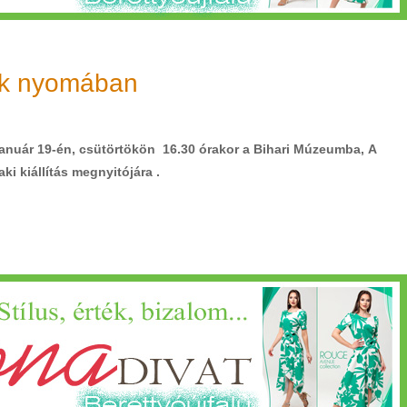
ak nyomában
 január 19-én, csütörtökön 16.30 órakor a Bihari Múzeumba, A
i kiállítás megnyitójára .