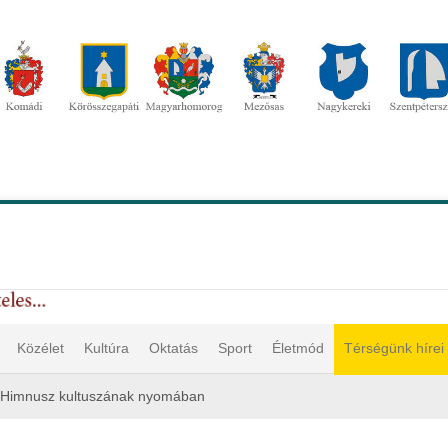
Közélet
Kultúra
Oktatás
Sport
Életmód
Térségünk hírei
 Himnusz kultuszának nyomában