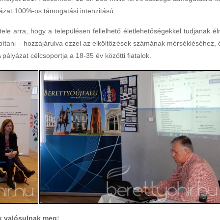
ázat 100%-os támogatási intenzitású.
étele arra, hogy a településen fellelhető életlehetőségekkel tudjanak éln
apítani – hozzájárulva ezzel az elköltözések számának mérsékléséhez, 
pályázat célcsoportja a 18-35 év közötti fiatalok.
k valósulnak meg: