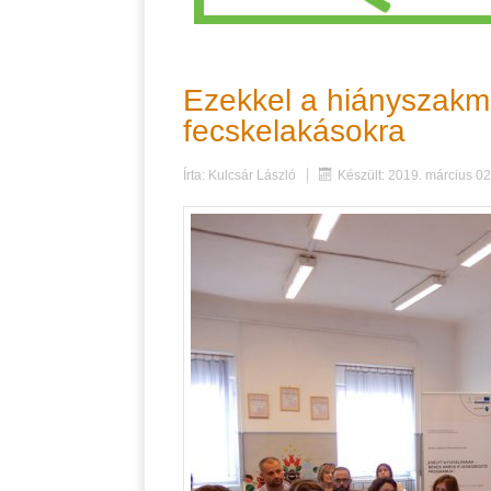
Ezekkel a hiányszakmá
fecskelakásokra
Írta:
Kulcsár László
Készült: 2019. március 02