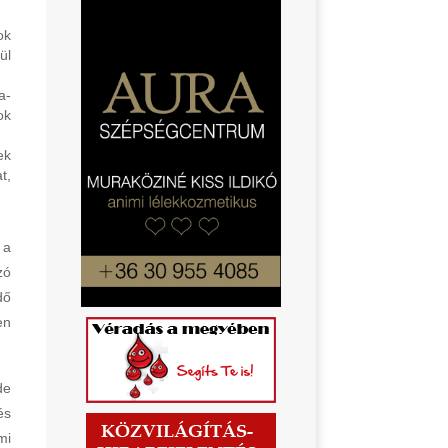
ok
ül
a-
ok
ek
t,
 a
zó
dő
en
de
és
mi