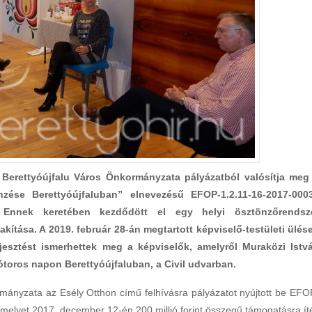
Berettyóújfalu Város Önkormányzata pályázatból valósítja meg
zése Berettyóújfaluban” elnevezésű EFOP-1.2.11-16-2017-000
 Ennek keretében kezdődött el egy helyi ösztönzőrendsz
kítása. A 2019. február 28-án megtartott képviselő-testületi ülés
rjesztést ismerhettek meg a képviselők, amelyről Muraközi Istv
ótoros napon Berettyóújfaluban, a Civil udvarban.
mányzata az Esély Otthon című felhívásra pályázatot nyújtott be EFO
lyet 2017. december 12-én 200 millió forint összegű támogatásra íté