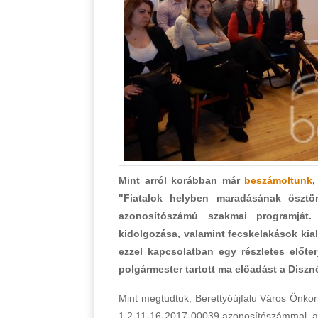
Mint arról korábban már
beszámoltunk
,
"Fiatalok helyben maradásának ösztön
azonosítószámú szakmai programját.
kidolgozása, valamint fecskelakások kiala
ezzel kapcsolatban egy részletes előte
polgármester tartott ma előadást a Diszn
Mint megtudtuk, Berettyóújfalu Város Önkor
1.2.11-16-2017-00039 azonosítószámmal, ame