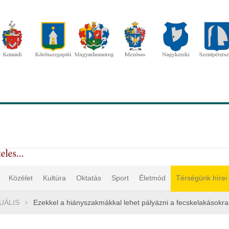
Közélet
Kultúra
Oktatás
Sport
Életmód
Térségünk hírei
UÁLIS
Ezekkel a hiányszakmákkal lehet pályázni a fecskelakásokra