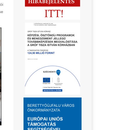
ói
se