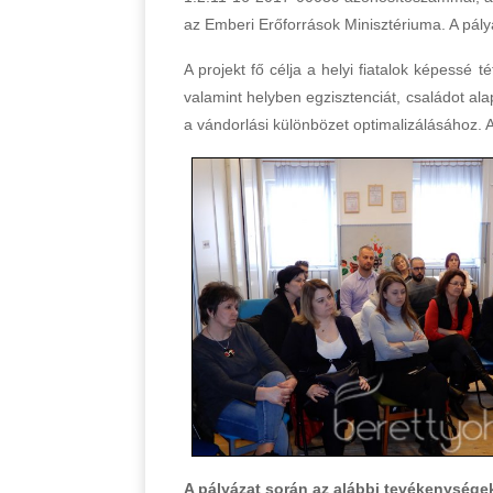
az Emberi Erőforrások Minisztériuma. A pály
A projekt fő célja a helyi fiatalok képessé t
valamint helyben egzisztenciát, családot al
a vándorlási különbözet optimalizálásához. A 
A pályázat során az alábbi tevékenysége