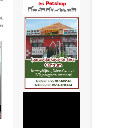
i,
és