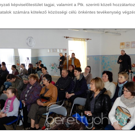
zati képviselőtestület tagjai, valamint a Ptk. szerinti közeli hozzátartoz
iatalok számára kötelező közösségi célú önkéntes tevékenység végzé