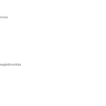
korvos
 - segédmunkás