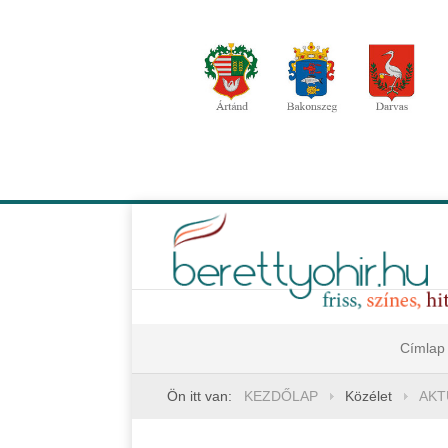
Címlap
Ön itt van:
KEZDŐLAP
Közélet
AKT