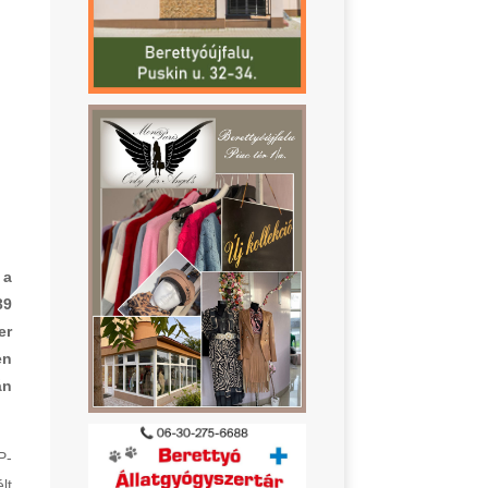
 a
39
er
en
án
P-
lt