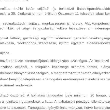
szerelése önálló lakás céljából (a beköltöző fiatalok/párok/család
esíti a 30. életkorát el nem érőket.) Összesen 11 felszerelt lakás ker
lyi szolgáltatások nyújtása, munkaszerzési ismeretek. Alapkompetenci
 technikák, pénzügyi és gazdasági kultúra fejlesztése a mindennap
ságokat feltáró, gazdasági együttműködéseket generáló tevékenység
alakítása, workshopok szervezése, nyitott egyetem előadás-soroza
újtása.
tönző rendszer koncepciójának kidolgozása szükséges. Az ösztönző
nzálása céljából, a település közössége számára fontos, hiány
kember hiánypótlását szolgáló, a meghatározott területen elhelyezke
érelmet benyújtó településen a támogatás eredményeként életvitelszerű
lakcímmel rendelkezik.
dható ösztönző. A lakhatási támogatás ideje minimum 20 hónap, 
a felújított ingatlanoknak a fiatal. A lakhatásért pénzügyi ellentételez
sére kötelezettek. Támogatást igénylő önkormányzat, illetve konzorciu