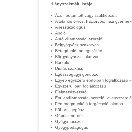
Hiányszakmák listája
Ács - betanított vagy szakképzett
Általános orvos, háziorvos, házi gyerme
Aneszteziológus
Ápoló
Autó villamossági szerelő
Belgyógyász szakorvos
Betegápoló, betegszállító
Bőrgyógyász szakorvos
Burkoló
Diétás szakács
Egészségügyi gondozó
Egyéb egyszerű építőipari foglalkozású
Egyszerű ipari foglalkozású
Élelmezésvezető
Épületvillamossági szerelő, villanyszerelő
Fémmegmunkáló forgácsoló lakatos
Fül-orr -gégész
Gépészmérnök
Gyógymasszőr
Gyógypedagógus