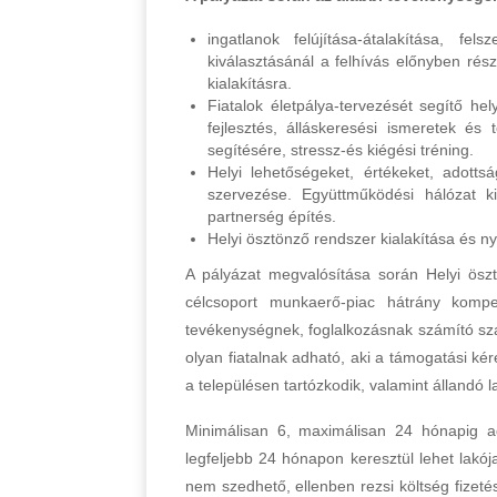
ingatlanok felújítása-átalakítása, fel
kiválasztásánál a felhívás előnyben rész
kialakításra.
Fiatalok életpálya-tervezését segítő he
fejlesztés, álláskeresési ismeretek és
segítésére, stressz-és kiégési tréning.
Helyi lehetőségeket, értékeket, adott
szervezése. Együttműködési hálózat ki
partnerség építés.
Helyi ösztönző rendszer kialakítása és ny
A pályázat megvalósítása során Helyi ösz
célcsoport munkaerő-piac hátrány kompe
tevékenységnek, foglalkozásnak számító sza
olyan fiatalnak adható, aki a támogatási k
a településen tartózkodik, valamint állandó 
Minimálisan 6, maximálisan 24 hónapig a
legfeljebb 24 hónapon keresztül lehet lakója 
nem szedhető, ellenben rezsi költség fizeté