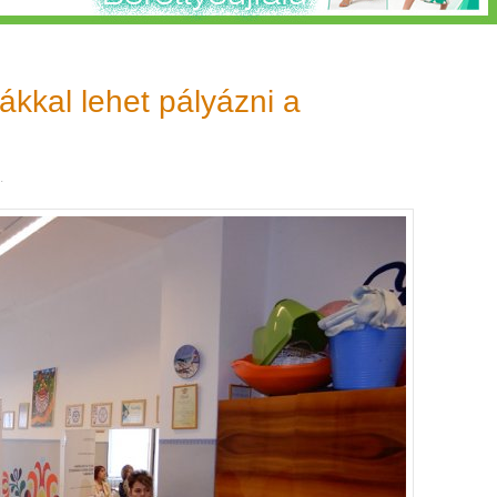
kkal lehet pályázni a
.