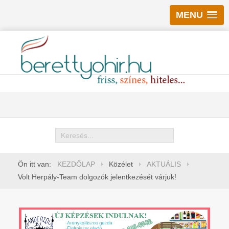
MENU
Keresés
Ön itt van:
KEZDŐLAP
Közélet
AKTUÁLIS
Volt Herpály-Team dolgozók jelentkezését várjuk!