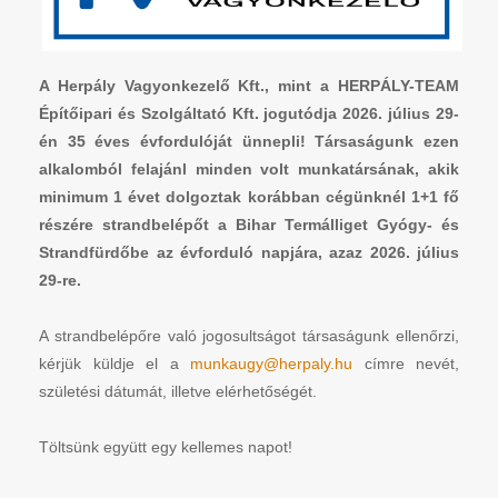
A Herpály Vagyonkezelő Kft., mint a HERPÁLY-TEAM
Építőipari és Szolgáltató Kft. jogutódja 2026. július 29-
én 35 éves évfordulóját ünnepli! Társaságunk ezen
alkalomból felajánl minden volt munkatársának, akik
minimum 1 évet dolgoztak korábban cégünknél 1+1 fő
részére strandbelépőt a Bihar Termálliget Gyógy- és
Strandfürdőbe az évforduló napjára, azaz 2026. július
29-re.
A strandbelépőre való jogosultságot társaságunk ellenőrzi,
kérjük küldje el a
munkaugy@herpaly.hu
címre nevét,
születési dátumát, illetve elérhetőségét.
Töltsünk együtt egy kellemes napot!