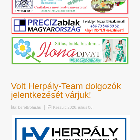
Volt Herpály-Team dolgozók
jelentkezését várjuk!
Írta:
berettyohir.hu
Készült: 2026. július 06.