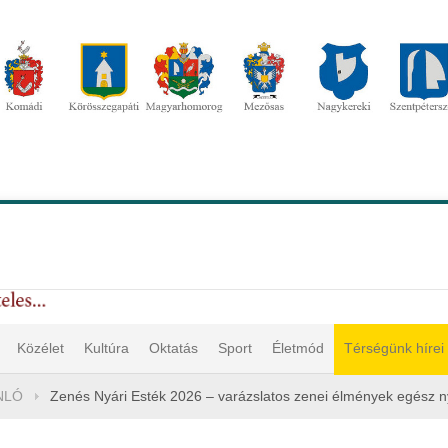
Közélet
Kultúra
Oktatás
Sport
Életmód
Térségünk hírei
NLÓ
Zenés Nyári Esték 2026 – varázslatos zenei élmények egész n