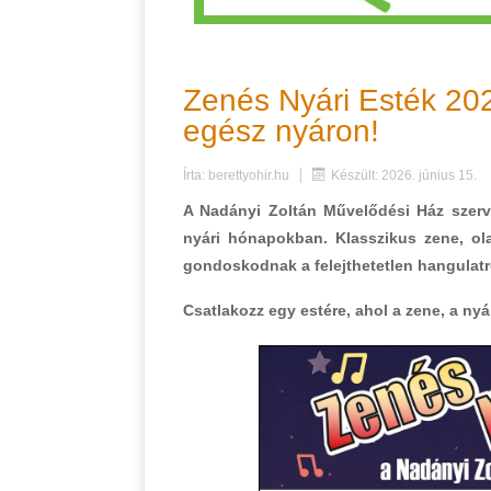
Zenés Nyári Esték 20
egész nyáron!
Írta:
berettyohir.hu
Készült: 2026. június 15.
A Nadányi Zoltán Művelődési Ház szerv
nyári hónapokban. Klasszikus zene, ol
gondoskodnak a felejthetetlen hangulatr
Csatlakozz egy estére, ahol a zene, a nyá