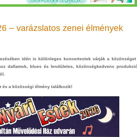
26 – varázslatos zenei élmények
ezésében idén is különleges koncertestek várják a közönséget
asz dallamok, blues és lendületes, közönségkedvenc produkci
ól.
r és a közösségi élmény találkozik!