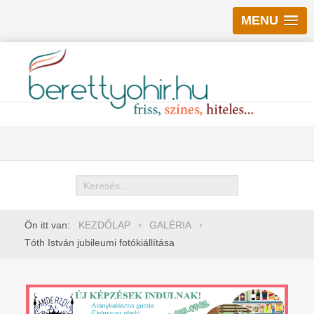
MENU
Keresés
Ön itt van:
KEZDŐLAP
GALÉRIA
Tóth István jubileumi fotókiállítása