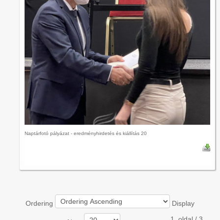
Naptárfotó pályázat - eredményhirdetés és kiállítás 20
Ordering
Display
1. oldal / 3