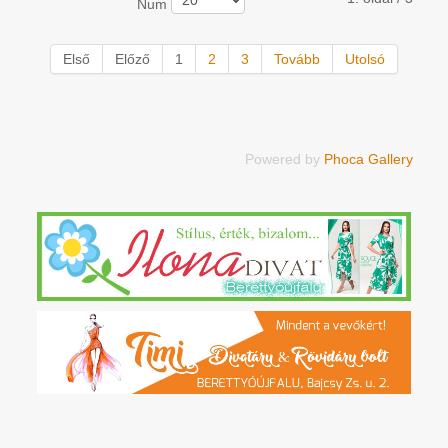
Num
Első
Előző
1
2
3
Tovább
Utolsó
Powered by
Phoca Gallery