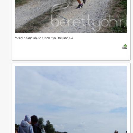
Mezei futóbajnokság Berettyóújfaluban 04