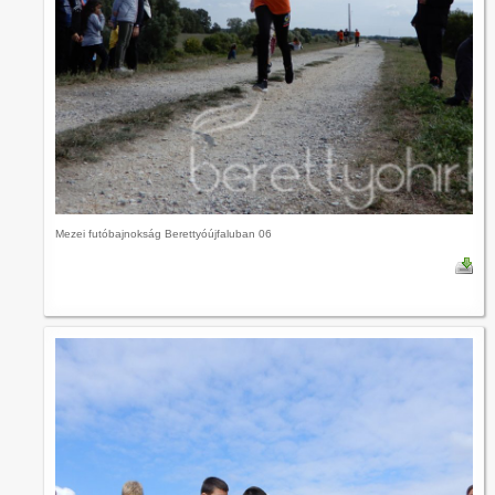
Mezei futóbajnokság Berettyóújfaluban 06