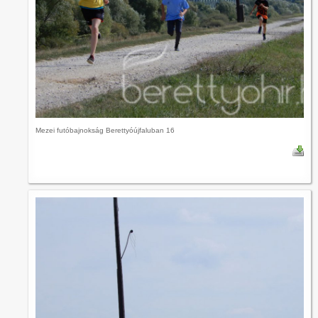
Mezei futóbajnokság Berettyóújfaluban 16