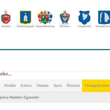
Közélet
Kultúra
Oktatás
Sport
Életmód
Térségünk hírei
jnóca Néptánc Egyesület