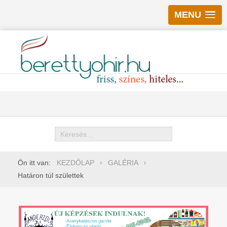
MENU
Keresés
Ön itt van:
KEZDŐLAP
GALÉRIA
Határon túl születtek