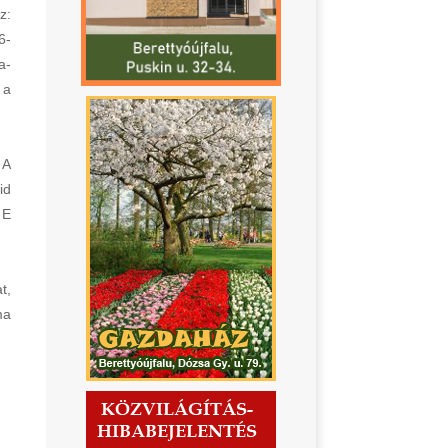
z:
6-
a-
 a
 A
id
 E
t,
ma