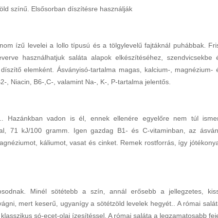
zöld színű. Elsősorban díszítésre használják
om ízű levelei a lollo típusú és a tölgylevelű fajtáknál puhábbak. Fri
verve használhatjuk saláta alapok elkészítéséhez, szendvicsekbe 
két díszítő elemként. Ásványisó-tartalma magas, kalcium-, magnézium- 
-, Niacin, B6-,C-, valamint Na-, K-, P-tartalma jelentős.
.. Hazánkban vadon is él, ennek ellenére egyelőre nem túl ismer
kcal, 71 kJ/100 gramm. Igen gazdag B1- és C-vitaminban, az ásván
néziumot, káliumot, vasat és cinket. Remek rostforrás, így jótékony
gosodnak. Minél sötétebb a szín, annál erősebb a jellegzetes, kis
vágni, mert keserű, ugyanígy a sötétzöld levelek hegyét.. A római salát
lasszikus só-ecet-olaj ízesítéssel. A római saláta a legzamatosabb fej