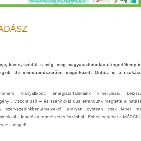
VADÁSZ
eje, levert, szédül, s még
meg-magyarázhatatlanul ingerlékeny i
ngzik, de menetrendszerűen megérkezett Önhöz is a szokás
hanem hiányállapot,
energiatartalékaink kimerülése. Lelassu
gény , viszont zsír – és szénhidrát dús étrendünk
megtette a hatásá
l a
szervezetünkben,amelyektől amilyen gyorsan csak lehet m
aminokkal – lehetőleg
természetes forrásból . Ebben segíthet a MÁRCIU
 egészséggel!