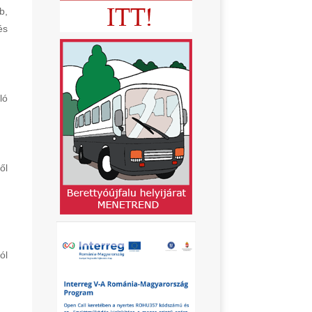
b,
és
ló
ől
ól