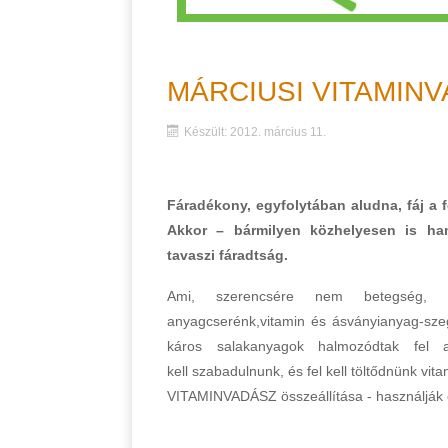
MÁRCIUSI VITAMIN
Készült: 2012. március 11.
Fáradékony, egyfolytában aludna, fáj a f
Akkor – bármilyen közhelyesen is
ha
tavaszi
fáradtság.
Ami, szerencsére nem betegség, 
anyagcserénk,vitamin és
ásványianyag-sze
káros salakanyagok halmozódtak fe
kell
szabadulnunk, és fel kell töltődnünk vit
VITAMINVADÁSZ
összeállítása - használják