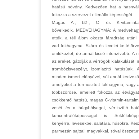
hatású növény. Kedvezően hat a hasnyálmir
fokozza a szervezet ellenálló képességét.
Magas A-, B2-, C- és K-vitamintar
bővelkedik. MEDVEHAGYMA: A medvehagym
ették, a téli álom okozta fáradtság után
vad fokhagyma. Szára és levelei kettétörve
emlékeztet, de annál kissé intenzívebb. A 
az ereket, gátolják a vérrögök kialakulását, 
trombózisveszélyt, izomlazító hatásúak
minden ismert előnyével, sőt annál kedvezőb
amelyeket a termesztett fokhagyma, vagy a
többszöröse, emellett fokozza az étvágya
csökkentő hatású, magas C-vitamin-tartalma m
vesét és a húgyhólyagot, vértisztító hatá
koncentrálóképességet is. Sokfélekép
kenyérre, levesekbe, salátára, húsokra. Készí
parmezán sajttal, magvakkal, sóval összetu