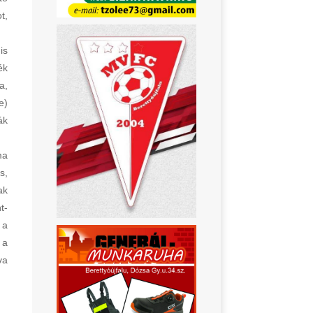
t,
is
ék
a,
e)
ák
ma
s,
ak
t-
 a
 a
va