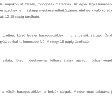
ei napokon át frissek, ropogósak maradnak. Az egyik legkellemeseb
gen szednek le, másképp megkeseredhet.Számos ételhez kiváló köret 
t. 12-15 napig tárolható.
 Éretten, külső levelei haragos-zöldek, míg a belsők sárgák. Önál
gyütt sokkal kellemesebb ízű. Mintegy 18 napig tárolható.
saláta, főleg hidegkonyhai felhasználásra ajánlott. Július végét
, a külsők haragos-zöldek, a belsők sárgák. Minden más salátával j