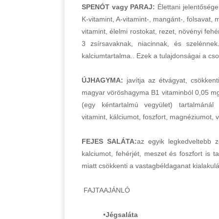
SPENÓT vagy PARAJ:
Élettani jelentőség
K-vitamint, A-vitamint-, mangánt-, folsavat, 
vitamint, élelmi rostokat, rezet, növényi feh
3 zsírsavaknak, niacinnak, és szelénne
kalciumtartalma.. Ezek a tulajdonságai a cs
ÚJHAGYMA:
javítja az étvágyat, csökkenti
magyar vöröshagyma B1 vitaminból 0,05 mg-ot
(egy kéntartalmú vegyület) tartalmán
vitamint, kálciumot, foszfort, magnéziumot, va
FEJES SALÁTA:
az egyik legkedveltebb z
kalciumot, fehérjét, meszet és foszfort is
miatt csökkenti a vastagbéldaganat kialakul
FAJTAAJÁNLÓ
•
Jégsaláta