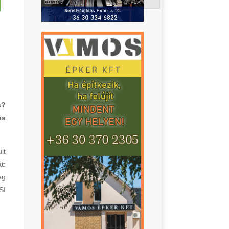
s?
os
lt
t:
eg
SI