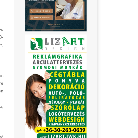
vő
B-
e,
és
re
en
.
ő,
tó