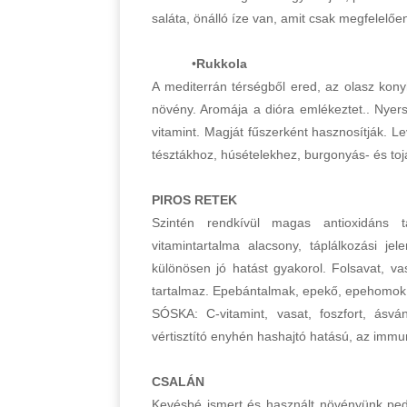
saláta, önálló íze van, amit csak megfelelően
•
Rukkola
A mediterrán térségből ered, az olasz kon
növény. Aromája a dióra emlékeztet.. Nyer
vitamint. Magját fűszerként hasznosítják. Le
tésztákhoz, húsételekhez, burgonyás- és toj
PIROS RETEK
Szintén rendkívül magas antioxidáns t
vitamintartalma alacsony, táplálkozási j
különösen jó hatást gyakorol. Folsavat, v
tartalmaz. Epebántalmak, epekő, epehomok és
SÓSKA: C-vitamint, vasat, foszfort, ásván
vértisztító enyhén hashajtó hatású, az immun
CSALÁN
Kevésbé ismert és használt növényünk pedig