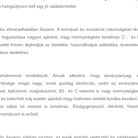
 hangsúlyozni kell egy jó salátaöntettel.
yha elmaradhatatlan fűszere. A tormával és mustárral rokonságban lé
s fogyasztása nagyon ajánlott, nagy mennyiségben tartalmaz C-, és 
velét frissen tépkedjük az ételekbe, használhatjuk salátákba, levesekb
ásos ételekhez.
artalommal rendelkezik. Annak ellenére, hogy ásványianyag- 
elentősége mégis nagy, mivel gazdag kénforrás, ezért az emésztés
asat, kalciumot, magnéziumot, B1- és C-vitamint is nagy mennyiségb
 túlterhelt máj esetén ajánlott négy-hathetes reteklé-kúrába kezdeni
yi sókat és meszet is tartalmaz. Étvágygerjesztő, élénkítő, frissít
rendszert is erősíti.
 ásványi sókban gazdag, az egyik legjobb vértisztító és salaktalaní