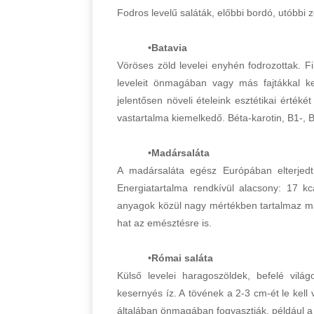
Fodros levelű saláták, előbbi bordó, utóbbi 
•
Batavia
Vöröses zöld levelei enyhén fodrozottak. Fin
leveleit önmagában vagy más fajtákkal ke
jelentősen növeli ételeink esztétikai érté
vastartalma kiemelkedő. Béta-karotin, B1-, B2
•
Madársaláta
A madársaláta egész Európában elterjedt
Energiatartalma rendkívül alacsony: 17 
anyagok közül nagy mértékben tartalmaz mag
hat az emésztésre is.
•
Római saláta
Külső levelei haragoszöldek, befelé vilá
kesernyés íz. A tövének a 2-3 cm-ét le kell 
általában önmagában fogyasztják, például a k