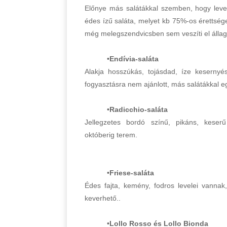
Előnye más salátákkal szemben, hogy level
édes ízű saláta, melyet kb 75%-os érettsé
még melegszendvicsben sem veszíti el állagá
•
Endívia-saláta
Alakja hosszúkás, tojásdad, íze kesernyés
fogyasztásra nem ajánlott, más salátákkal e
•
Radicchio-saláta
Jellegzetes bordó színű, pikáns, keserű 
októberig terem.
•
Friese-saláta
Édes fajta, kemény, fodros levelei vannak
keverhető..
•
Lollo Rosso és Lollo Bionda