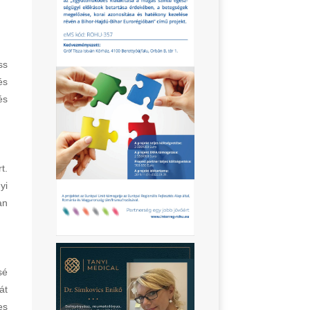
ss
és
és
t.
yi
an
sé
át
es