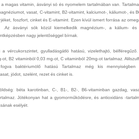
e a magas vitamin, ásványi só és nyomelem tartalmában van. Tartalma
magnéziumot, vasat, C-vitamint, B2-vitamint, kalciumot-, káliumot-, és B
érjéket, foszfort, cinket és E-vitamint. Ezen kívül ismert forrása az omeg
k. .Az ásványi sók közül kiemelkedik magnézium-, a kálium- és
ontképzésben nagy jelentőséggel bírnak.
 a vércukorszintet, gyulladásgátló hatású, vizelethajtó, bélféregűző.
, B2 vitaminból 0,03 mg-ot, C vitaminból 20mg-ot tartalmaz. Alilszulf
ál fogva baktériumölő hatású Tartalmaz még kis mennyiségben
sat, jódot, szelént, rezet és cinket is.
öldség: béta karotinban, C-, B1-, B2-, B6-vitaminban gazdag, vasa
 tartalmaz. Jótékonyan hat a gyomorműködésre, és antioxidáns -tartal
ásának esélyét.