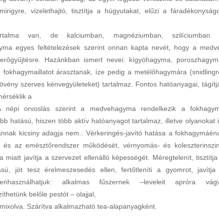
igyre, vizelethajtó, tisztítja a húgyutakat, elűzi a fáradékonyságo
talma van, de kalciumban, magnéziumban, szilíciumban 
a egyes feltételezések szerint onnan kapta nevét, hogy a medv
i erőgyűjtésre. Hazánkban ismert nevei: kígyóhagyma, poroszhagym
 fokhagymaillatot árasztanak, íze pedig a metélőhagymára (snidlingr
növény szerves kénvegyületeket) tartalmaz. Fontos hatóanyagai, tágítj
mérséklik a
. A népi orvoslás szerint a medvehagyma rendelkezik a fokhagy
b hatású, hiszen több aktív hatóanyagot tartalmaz, illetve olyanokat i
nnak kicsiny adagja nem.. Vérkeringés-javító hatása a fokhagymáén
t és az emésztőrendszer működését, vérnyomás- és koleszterinszin
iatt javítja a szervezet ellenálló képességét. Méregtelenít, tisztítja
sú, jót tesz érelmeszesedés ellen, fertőtleníti a gyomrot, javítja
penhasználhatjuk: alkalmas fűszernek –leveleit apróra vág
thetünk belőle pestót – olajjal,
rmixolva. Szárítva alkalmazható tea-alapanyagként.