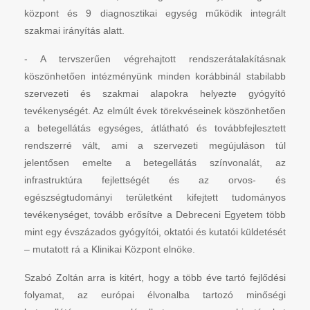
központ és 9 diagnosztikai egység működik integrált
szakmai irányítás alatt.
- A tervszerűen végrehajtott rendszerátalakításnak
köszönhetően intézményünk minden korábbinál stabilabb
szervezeti és szakmai alapokra helyezte gyógyító
tevékenységét. Az elmúlt évek törekvéseinek köszönhetően
a betegellátás egységes, átlátható és továbbfejlesztett
rendszerré vált, ami a szervezeti megújuláson túl
jelentősen emelte a betegellátás színvonalát, az
infrastruktúra fejlettségét és az orvos- és
egészségtudományi területként kifejtett tudományos
tevékenységet, tovább erősítve a Debreceni Egyetem több
mint egy évszázados gyógyítói, oktatói és kutatói küldetését
– mutatott rá a Klinikai Központ elnöke.
Szabó Zoltán arra is kitért, hogy a több éve tartó fejlődési
folyamat, az európai élvonalba tartozó minőségi