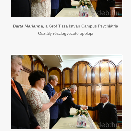
Barta Marianna
,
a Gróf Tisza István Campus Psychiátria
Osztály részlegvezető ápolója