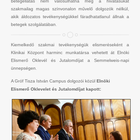
betegellátás nem valósulhatna meg a hivatásukat
szakmailag magas színvonalon művelő dolgozók nélkül,
akik áldozatos tevékenységükkel fáradhatatlanul állnak a
betegek szolgálatában.
Kiemelkedő szakmai tevékenységük elismeréseként a
Klinikai Központ harminc munkatársa vehetett át Elnöki
Elismerő Oklevél és Jutalomdíjat a Semmelweis-napi
ünnepségen.
A Gróf Tisza István Campus dolgozói közül
Elnöki
Elismerő Oklevelet és Jutalomdíjat kapott: