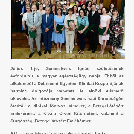
Július 1-je, Semmelweis Ignác születésének
évfordulója a magyar egészségügy napja. Ebből az
alkalomból a Debreceni Egyetem Klinikai Központjának
harminc dolgozója vehetett át elnöki elismerő
oklevelet. Az intézmény Semmelweis-napi ünnepségén
átadták a klinikai főorvosi címeket, a Betegellátásért
Emlékérmet, a Kiváló Orvos Kitüntetést, valamint a
Sürgősségi Betegellátásért Emlékérmet.
A Gróf Tisza István Campus dolgozói közül
Elnöki