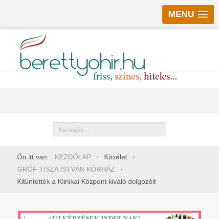
MENU
Keresés
Ön itt van:
KEZDŐLAP
Közélet
GRÓF TISZA ISTVÁN KÓRHÁZ
Kitüntették a Klinikai Központ kiváló dolgozóit