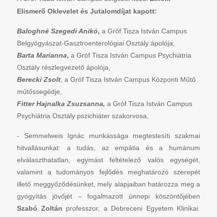
Elismerő Oklevelet és Jutalomdíjat kapott:
Baloghné Szegedi Anikó
,
a Gróf Tisza István Campus
Belgyógyászat-Gasztroenterológiai Osztály ápolója,
Barta Marianna
,
a Gróf Tisza István Campus Psychiátria
Osztály részlegvezető ápolója,
Berecki Zsolt
, a Gróf Tisza István Campus Központi Műtő
műtőssegédje,
Fitter Hajnalka Zsuzsanna,
a Gróf Tisza István Campus
Psychiátria Osztály pszichiáter szakorvosa,
- Semmelweis Ignác munkássága megtestesíti szakmai
hitvallásunkat: a tudás, az empátia és a humánum
elválaszthatatlan, egymást feltételező valós egységét,
valamint a tudományos fejlődés meghatározó szerepét
illető meggyőződésünket, mely alapjaiban határozza meg a
gyógyítás jövőjét – fogalmazott ünnepi köszöntőjében
Szabó Zoltán
professzor, a Debreceni Egyetem Klinikai