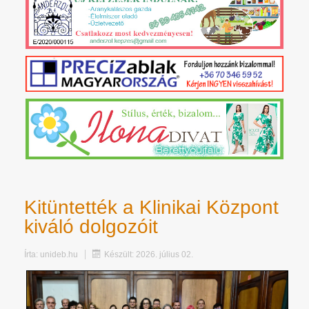
Kitüntették a Klinikai Központ
kiváló dolgozóit
Írta:
unideb.hu
Készült: 2026. július 02.