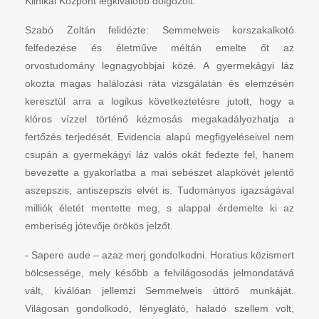
Klinikai Központ legkiválóbb dolgozóit.
Szabó Zoltán felidézte: Semmelweis korszakalkotó
felfedezése és életműve méltán emelte őt az
orvostudomány legnagyobbjai közé. A gyermekágyi láz
okozta magas halálozási ráta vizsgálatán és elemzésén
keresztül arra a logikus következtetésre jutott, hogy a
klóros vízzel történő kézmosás megakadályozhatja a
fertőzés terjedését. Evidencia alapú megfigyeléseivel nem
csupán a gyermekágyi láz valós okát fedezte fel, hanem
bevezette a gyakorlatba a mai sebészet alapkövét jelentő
aszepszis, antiszepszis elvét is. Tudományos igazságával
milliók életét mentette meg, s alappal érdemelte ki az
emberiség jótevője örökös jelzőt.
- Sapere aude – azaz merj gondolkodni. Horatius közismert
bölcsessége, mely később a felvilágosodás jelmondatává
vált, kiválóan jellemzi Semmelweis úttörő munkáját.
Világosan gondolkodó, lényeglátó, haladó szellem volt,