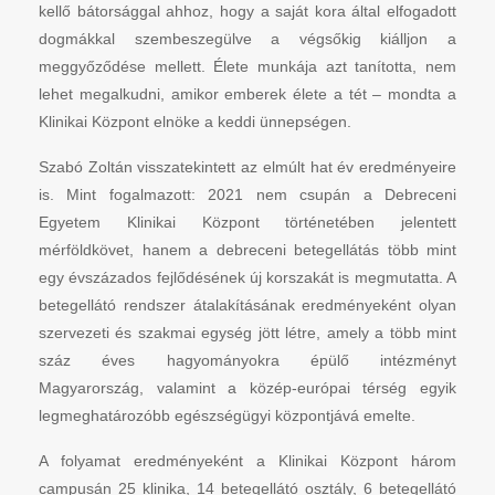
kellő bátorsággal ahhoz, hogy a saját kora által elfogadott
dogmákkal szembeszegülve a végsőkig kiálljon a
meggyőződése mellett. Élete munkája azt tanította, nem
lehet megalkudni, amikor emberek élete a tét – mondta a
Klinikai Központ elnöke a keddi ünnepségen.
Szabó Zoltán visszatekintett az elmúlt hat év eredményeire
is. Mint fogalmazott: 2021 nem csupán a Debreceni
Egyetem Klinikai Központ történetében jelentett
mérföldkövet, hanem a debreceni betegellátás több mint
egy évszázados fejlődésének új korszakát is megmutatta. A
betegellátó rendszer átalakításának eredményeként olyan
szervezeti és szakmai egység jött létre, amely a több mint
száz éves hagyományokra épülő intézményt
Magyarország, valamint a közép-európai térség egyik
legmeghatározóbb egészségügyi központjává emelte.
A folyamat eredményeként a Klinikai Központ három
campusán 25 klinika, 14 betegellátó osztály, 6 betegellátó