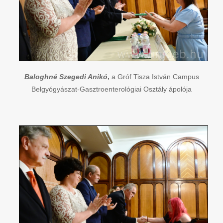
Baloghné Szegedi Anikó
,
a Gróf Tisza István Campus
Belgyógyászat-Gasztroenterológiai Osztály ápolója