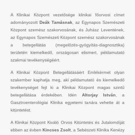
A Klinikai Központ vezetősége klinikai főorvosi címet
adományozott
Deák Tamásnak
, az Egynapos Szemészeti
Központ szemész szakorvosának, és Juhász Leventének,
az Egynapos Szemészeti Központ szemész szakorvosának
a betegellátás (megelőzés-gyógyítás-diagnosztika)
területén kiemelkedő, országosan elismert, példamutató
szakmai tevékenységéért.
A Klinikai Központ Betegellátásáért Emlékérmet olyan
szakember kaphatja meg, aki példamutató és kiemelkedő
tevékenységet fejt ki a Klinikai Központ magas szintű
betegellátása érdekében. Idén
Altorjay István
, a
Gasztroenterológiai Klinika egyetemi tanára vehette át a
kitüntetést.
A Klinikai Központ Kiváló Orvos Kitüntetés és Jutalomdíját
ebben az évben
Kincses Zsolt
, a Sebészeti Klinika Kenézy