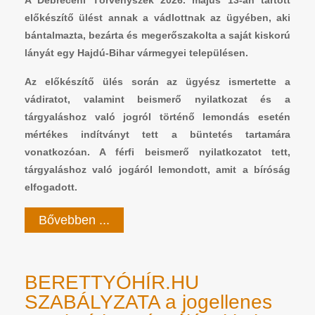
előkészítő ülést annak a vádlottnak az ügyében, aki
bántalmazta, bezárta és megerőszakolta a saját kiskorú
lányát egy Hajdú-Bihar vármegyei településen.
Az előkészítő ülés során az ügyész ismertette a
vádiratot, valamint beismerő nyilatkozat és a
tárgyaláshoz való jogról történő lemondás esetén
mértékes indítványt tett a büntetés tartamára
vonatkozóan. A férfi beismerő nyilatkozatot tett,
tárgyaláshoz való jogáról lemondott, amit a bíróság
elfogadott.
Bővebben ...
BERETTYÓHÍR.HU
SZABÁLYZATA a jogellenes