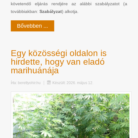
követendő eljárás rendjére az alábbi szabályzatot (a
továbbiakban:
Szabályzat
) alkotja.
Bővebben ...
Egy közösségi oldalon is
hirdette, hogy van eladó
marihuánája
Írta:
berettyohir.hu
Készült: 2026. május 12.