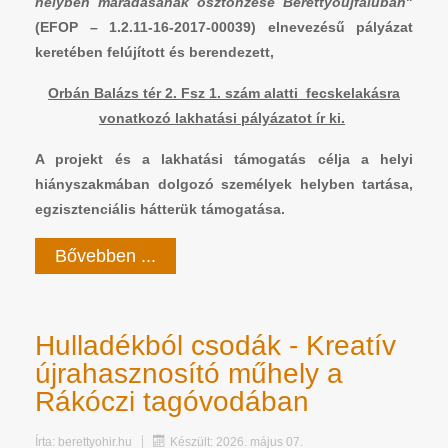
helyben maradásának ösztönzése Berettyóújfaluban
"
(EFOP – 1.2.11-16-2017-00039) elnevezésű pályázat
keretében felújított és berendezett,
Orbán Balázs tér 2. Fsz 1. szám alatti fecskelakásra
vonatkozó lakhatási pályázatot ír ki.
A projekt és a lakhatási támogatás célja a helyi
hiányszakmában dolgozó személyek helyben tartása,
egzisztenciális hátterük támogatása.
Bővebben ...
Hulladékból csodák - Kreatív
újrahasznosító műhely a
Rákóczi tagóvodában
Írta:
berettyohir.hu
Készült: 2026. május 07.