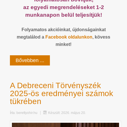
az egyedi megrendeléseket 1-2
munkanapon belül teljesítjük!
Folyamatos akcióinkat, újdonságainkat
megtalálod a
Facebook
oldalunkon
, kövess
minket!
Bővebben ...
A Debreceni Törvényszék
2025-ös eredményei számok
tükrében
Írta:
berettyohir.hu
Készült: 2026. május 20.