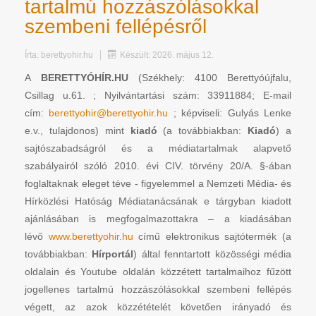
tartalmú hozzászólásokkal
szembeni fellépésről
Írta:
berettyohir.hu
Készült: 2026. május 12.
A
BERETTYÓHÍR.HU
(Székhely: 4100 Berettyóújfalu,
Csillag u.61. ; Nyilvántartási szám: 33911884; E-mail
cím:
berettyohir@berettyohir.hu
; képviseli: Gulyás Lenke
e.v., tulajdonos) mint
kiadó
(a továbbiakban:
Kiadó
) a
sajtószabadságról és a médiatartalmak alapvető
szabályairól szóló 2010. évi CIV. törvény 20/A. §-ában
foglaltaknak eleget téve - figyelemmel a Nemzeti Média- és
Hírközlési Hatóság Médiatanácsának e tárgyban kiadott
ajánlásában is megfogalmazottakra – a kiadásában
lévő
www.berettyohir.hu
című elektronikus sajtótermék (a
továbbiakban:
Hírportál
) által fenntartott közösségi média
oldalain és Youtube oldalán közzétett tartalmaihoz fűzött
jogellenes tartalmú hozzászólásokkal szembeni fellépés
végett, az azok közzétételét követően irányadó és