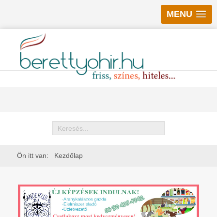
MENU
Keresés
Ön itt van:
Kezdőlap