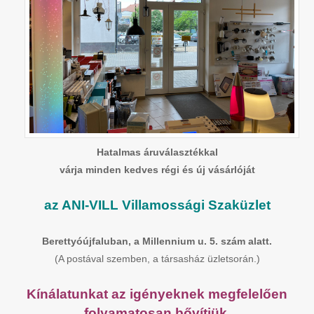
Hatalmas áruválasztékkal
várja minden kedves régi és új vásárlóját
az ANI-VILL Villamossági Szaküzlet
Berettyóújfaluban, a Millennium u. 5. szám alatt.
(A postával szemben, a társasház üzletsorán.)
Kínálatunkat az igényeknek megfelelően
folyamatosan bővítjük,