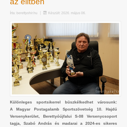
az elitben
Írta:
berettyohir.hu
Készült: 2026. május 06.
Különleges sportsikerrel büszkélkedhet városunk:
A Magyar Postagalamb Sportszövetség 10. Hajdú
Versenykerület, Berettyóújfalui S-08 Versenycsoport
tagja, Szabó András és madarai a 2024-es sikeres