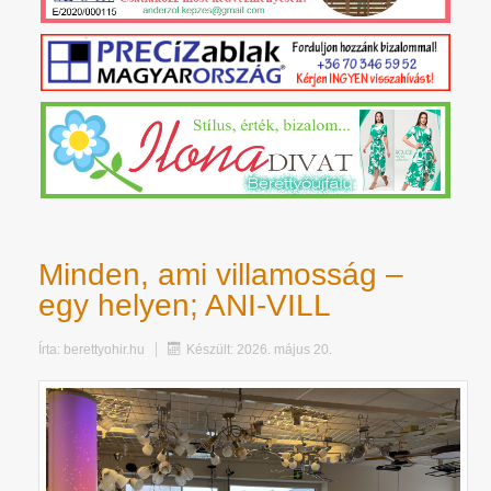
Minden, ami villamosság –
egy helyen; ANI-VILL
Írta:
berettyohir.hu
Készült: 2026. május 20.