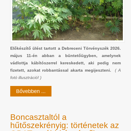
Előkészítő ülést tartott a Debreceni Törvényszék 2026.
május 11-én abban a büntetőügyben, amelynek
vádlottja kábítószerrel kereskedett, aki pedig nem
fizetett, azokat robbantással akarta megijeszteni.
( A
fotó illusztráció! )
Bővebben ...
Boncasztaltól a
hűtőszekrényig: történetek az