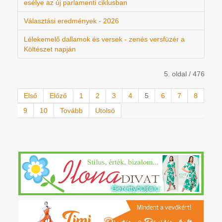
esélye az új parlamenti ciklusban
Választási eredmények - 2026
Lélekemelő dallamok és versek - zenés versfüzér a
Költészet napján
5. oldal / 476
Első
Előző
1
2
3
4
5
6
7
8
9
10
Tovább
Utolsó