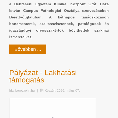
a Debreceni Egyetem Klinikai Központ Gróf Tisza
István Campus Pathologiai Osztálya szervezésében
Berettyóújfaluban. A kétnapos tanácskozáson
boncmesterek, szakasszisztensek, patológusok és
igazságügyi orvosszakértők bővíthették szakmai
ismereteiket.
Bővebben ...
Pályázat - Lakhatási
támogatás
Írta:
berettyohir.hu
Készült: 2026. május 07.