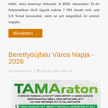
több, mint amennyi érkezett. A 2025. december 31-én
folyamatban lévő ügyek száma 7 501 darab volt, ami
3,9 %-kal kevesebb, mint az azt megelőző év utolsó
napján.
Bővebben ...
Berettyóújfalu Város Napja -
2026
Írta:
berettyohir.hu
Készült: 2026. május 15.