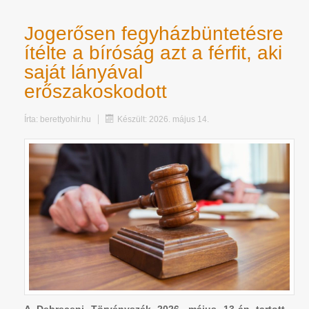
Jogerősen fegyházbüntetésre
ítélte a bíróság azt a férfit, aki
saját lányával
erőszakoskodott
Írta:
berettyohir.hu
Készült: 2026. május 14.
A Debreceni Törvényszék 2026. május 13-án tartott