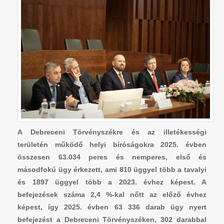
A Debreceni Törvényszékre és az illetékességi
területén működő helyi bíróságokra 2025. évben
összesen 63.034 peres és nemperes, első és
másodfokú ügy érkezett, ami 810 üggyel több a tavalyi
és 1897 üggyel több a 2023. évhez képest. A
befejezések száma 2,4 %-kal nőtt az előző évhez
képest, így 2025. évben 63 336 darab ügy nyert
befejezést a Debreceni Törvényszéken, 302 darabbal