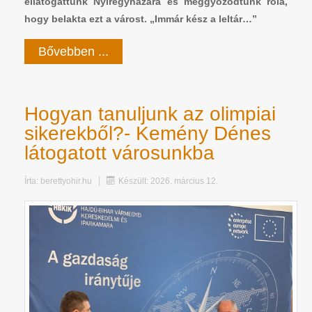
ellátogattunk Nyíregyházára és meggyőződtünk róla,
hogy belakta ezt a várost. „Immár kész a leltár…”
Bővebben ...
Hogyan tanuljunk az olimpiai
sikerekből?- Kemény Dénes
látogatott városunkba
Írta:
berettyohir.hu
Készült: 2026. március 12.