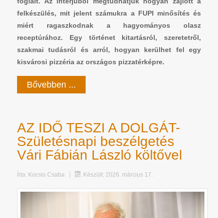
foglalt. Az interjúból megtudhatjuk hogyan zajlott a
felkészülés, mit jelent számukra a FUPI minősítés és
miért ragaszkodnak a hagyományos olasz
receptúrához. Egy történet kitartásról, szeretetről,
szakmai tudásról és arról, hogyan kerülhet fel egy
kisvárosi pizzéria az országos pizzatérképre.
Bővebben ...
AZ IDŐ TESZI A DOLGÁT-
Születésnapi beszélgetés
Vári Fábián László költővel
Írta:
Kocsis Csaba
Készült: 2026. március 17.