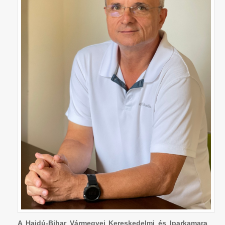
A Hajdú-Bihar Vármegyei Kereskedelmi és Iparkamara