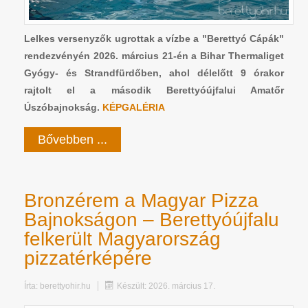
Lelkes versenyzők ugrottak a vízbe a "Berettyó Cápák"
rendezvényén 2026. március 21-én a Bihar Thermaliget
Gyógy- és Strandfürdőben, ahol délelőtt 9 órakor
rajtolt el a második Berettyóújfalui Amatőr
Úszóbajnokság.
KÉPGALÉRIA
Bővebben ...
Bronzérem a Magyar Pizza
Bajnokságon – Berettyóújfalu
felkerült Magyarország
pizzatérképére
Írta:
berettyohir.hu
Készült: 2026. március 17.