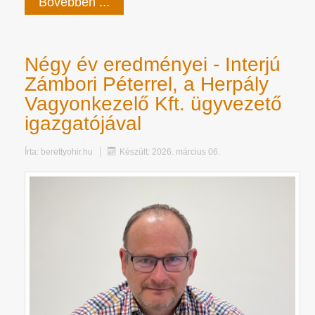
Bővebben ...
Négy év eredményei - Interjú
Zámbori Péterrel, a Herpály
Vagyonkezelő Kft. ügyvezető
igazgatójával
Írta:
berettyohir.hu
Készült: 2026. március 06.