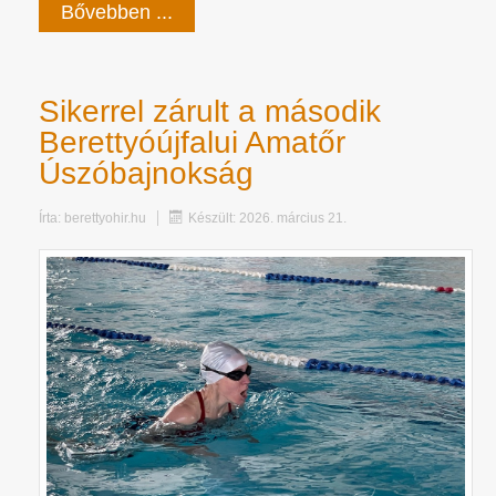
Bővebben ...
Sikerrel zárult a második
Berettyóújfalui Amatőr
Úszóbajnokság
Írta:
berettyohir.hu
Készült: 2026. március 21.