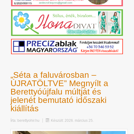
„Séta a faluvárosban –
ÚJRATÖLTVE” Megnyílt a
Berettyóújfalu múltját és
jelenét bemutató időszaki
kiállítás
Írta:
berettyohir.hu
Készült: 2026. március 25.