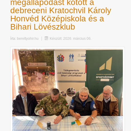
megállapodást kötött a
debreceni Kratochvil Károly
Honvéd Középiskola és a
Bihari Lövészklub
Írta:
berettyohir.hu
Készült: 2026. március 06.