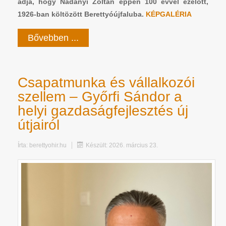
adja, hogy Nadányi Zoltán éppen 100 évvel ezelőtt,
1926-ban költözött Berettyóújfaluba.
KÉPGALÉRIA
Bővebben ...
Csapatmunka és vállalkozói
szellem – Győrfi Sándor a
helyi gazdaságfejlesztés új
útjairól
Írta:
berettyohir.hu
Készült: 2026. március 23.