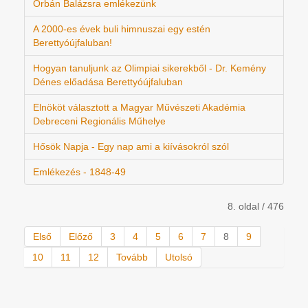
Orbán Balázsra emlékezünk
A 2000-es évek buli himnuszai egy estén
Berettyóújfaluban!
Hogyan tanuljunk az Olimpiai sikerekből - Dr. Kemény
Dénes előadása Berettyóújfaluban
Elnököt választott a Magyar Művészeti Akadémia
Debreceni Regionális Műhelye
Hősök Napja - Egy nap ami a kiívásokról szól
Emlékezés - 1848-49
8. oldal / 476
Első
Előző
3
4
5
6
7
8
9
10
11
12
Tovább
Utolsó