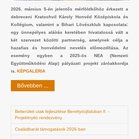
2026. március 5-én jelentős mérföldkőhöz érkezett a
debreceni Kratochvil Károly Honvéd Középiskola és
Kollégium, valamint a Bihari Lövészklub kapcsolata:
egy ünnepélyes aláírás keretében hivatalossá vált a
két szervezet közötti partnerség, amelynek célja a
hazafias és honvédelmi nevelés előmozdítása. Az
esemény egyben a 2025-ös NEA (Nemzeti
Együttműködési Alap) pályázati projekt záróakkordja
is.
KÉPGALÉRIA
Bővebben ...
Belterületi utak fejlesztése Berettyóújfaluban II. -
Projektnyitó rendezvény
Családbarát támogatások 2026-ban