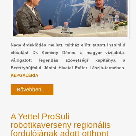
Nagy érdeklődés mellett, teltház előtt tartott inspiráló
előadást Dr. Kemény Dénes, a magyar vízilabda-
válogatott legendás szövetségi kapitánya a
Berettyóújfalui Járási Hivatal Fráter László-termében.
KÉPGALÉRIA
Bővebben ...
A Yettel ProSuli
robotikaverseny regionális
fordulójának adott otthont