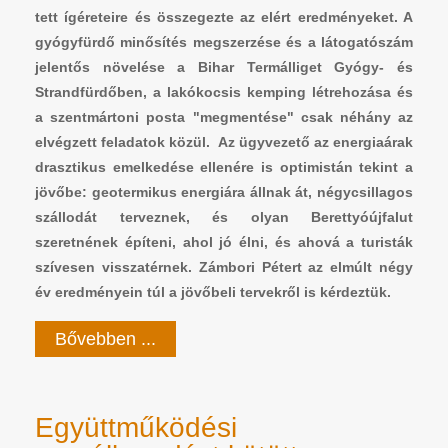
tett ígéreteire és összegezte az elért eredményeket. A
gyógyfürdő minősítés megszerzése és a látogatószám
jelentős növelése a Bihar Termálliget Gyógy- és
Strandfürdőben, a lakókocsis kemping létrehozása és
a szentmártoni posta "megmentése" csak néhány az
elvégzett feladatok közül. Az ügyvezető az energiaárak
drasztikus emelkedése ellenére is optimistán tekint a
jövőbe: geotermikus energiára állnak át, négycsillagos
szállodát terveznek, és olyan Berettyóújfalut
szeretnének építeni, ahol jó élni, és ahová a turisták
szívesen visszatérnek. Zámbori Pétert az elmúlt négy
év eredményein túl a jövőbeli tervekről is kérdeztük.
Bővebben ...
Együttműködési