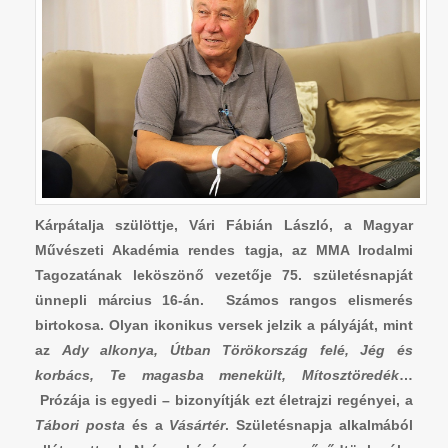
Kárpátalja szülöttje, Vári Fábián László, a Magyar
Művészeti Akadémia rendes tagja, az MMA Irodalmi
Tagozatának leköszönő vezetője 75. születésnapját
ünnepli március 16-án. Számos rangos elismerés
birtokosa. Olyan ikonikus versek jelzik a pályáját, mint
az
Ady alkonya, Útban Törökország felé, Jég és
korbács, Te magasba menekült, Mítosztöredék
…
Prózája is egyedi – bizonyítják ezt életrajzi regényei, a
Tábori posta
és a
Vásártér
. Születésnapja alkalmából