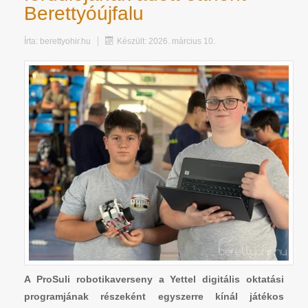
Berettyóújfalu
Írta:
berettyohir.hu
Készült: 2026. március 10.
A ProSuli robotikaverseny a Yettel digitális oktatási
programjának részeként egyszerre kínál játékos