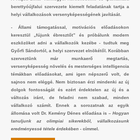
berettyóújfalui szervezete kiemelt feladatának tartja a
helyi vállalkozások versenyképességének javítását.
- Állami támogatással, motivációs előadásokon
keresztül „fújunk ébresztőt” és próbálunk modern
eszközöket adni a vállalkozók kezébe - tudtuk meg
Győrfi Sándortól, a helyi szervezet elnökétől. Korábban
szerveztünk már munkaerő megtartás,
versenyképesség növelés és mesterséges intelligencia
témákban előadásokat, ami igen népszerű volt, de
sajnos nem eléggé. Nem biztosan érzi mindenki az új
dolgok fontosságát és ezért érdektelen az új és a
változás iránt, de feladni nem szabad, minden
vállalkozó számít. Ennek a sorozatnak az egyik
állomása volt Dr. Kemény Dénes előadása is –
Hogyan
tanuljunk az olimpiai sikerekből, vállalkozásunk
eredményessé tétele érdekében -
címmel.