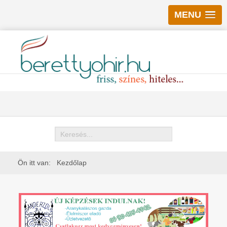
MENU
Keresés
Ön itt van:
Kezdőlap