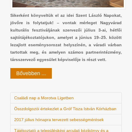
Sikerként könyveltük el az idei Szent László Napokat,
jövőre is folytatjuk! – vontak mérleget Nagyvárad
kulturális fesztiváljának szervezői július 3-ai, hétfői
sajtótájékoztatójukon, amelyet a június 19–25. között
lezajlott eseménysorozat helyszínén, a váradi várban
tartottak meg, és amelyen számos partnerintézmény,
társszervező egyesület képviselője is részt vett.
Bővebben ...
Családi nap a Morotva Ligetben
Összdolgozói értekezlet a Gróf Tisza István Kórházban
2017 július hónapra tervezett sebességmérések
Tájékoztató a településképi arculati kézikönyv és a