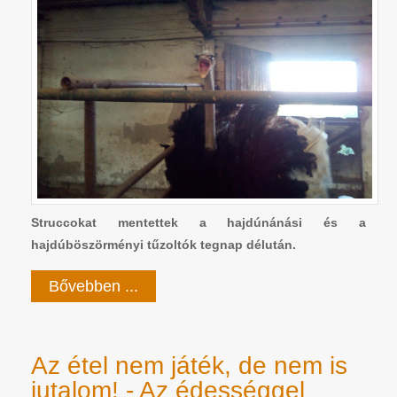
Struccokat mentettek a hajdúnánási és a
hajdúböszörményi tűzoltók tegnap délután.
Bővebben ...
Az étel nem játék, de nem is
jutalom! - Az édességgel