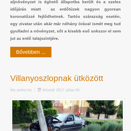
aljnövényzet is éghető állapotba került és a szeles
időjárás miatt az erdőtüzek nagyon gyorsan
koronatűzzé fejlődhetnek. Tartós szárazság esetén,
egy zivatar után akár már néhány órával ismét meg tud
gyulladni a növényzet, sőt a kisebb eső sokszor el sem
jut az erdő talajszintjére.
Bővebben ...
Villanyoszlopnak ütközött
Írta:
police.hu
Készült: 2017. július 08.