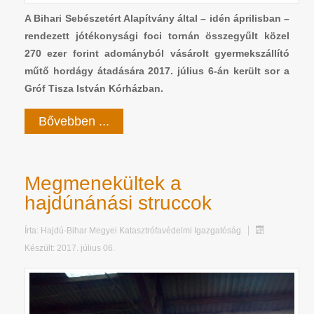
A Bihari Sebészetért Alapítvány által – idén áprilisban –
rendezett jótékonysági foci tornán összegyűlt közel
270 ezer forint adományból vásárolt gyermekszállító
műtő hordágy átadására 2017. július 6-án került sor a
Gróf Tisza István Kórházban.
Bővebben ...
Megmenekültek a
hajdúnánási struccok
Írta:
Hajdú-Bihar Megyei Katasztrófavédelmi Igazgatóság
Készült: 2017. július 06.