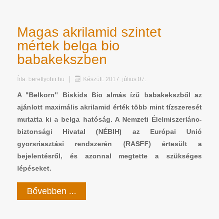
Magas akrilamid szintet
mértek belga bio
babakekszben
Írta:
berettyohir.hu
Készült: 2017. július 07.
A "Belkorn" Biskids Bio almás ízű babakekszből az
ajánlott maximális akrilamid érték több mint tízszeresét
mutatta ki a belga hatóság. A Nemzeti Élelmiszerlánc-
biztonsági Hivatal (NÉBIH) az Európai Unió
gyorsriasztási rendszerén (RASFF) értesült a
bejelentésről, és azonnal megtette a szükséges
lépéseket.
Bővebben ...