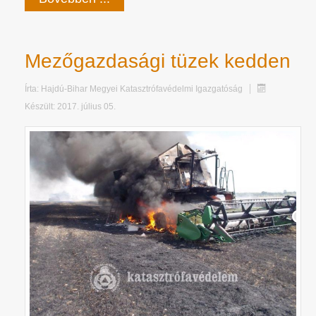
Mezőgazdasági tüzek kedden
Írta:
Hajdú-Bihar Megyei Katasztrófavédelmi Igazgatóság
Készült: 2017. július 05.