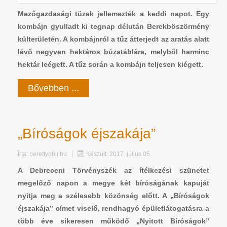
Mezőgazdasági tüzek jellemezték a keddi napot. Egy
kombájn gyulladt ki tegnap délután Berekböszörmény
külterületén. A kombájnról a tűz átterjedt az aratás alatt
lévő negyven hektáros búzatáblára, melyből harminc
hektár leégett. A tűz során a kombájn teljesen kiégett.
Bővebben ...
„Bíróságok éjszakája”
Írta:
berettyohir.hu
Készült: 2017. július 05.
A Debreceni Törvényszék az ítélkezési szünetet
megelőző napon a megye két bíróságának kapuját
nyitja meg a szélesebb közönség előtt. A „Bíróságok
éjszakája” címet viselő, rendhagyó épületlátogatásra a
több éve sikeresen működő „Nyitott Bíróságok”