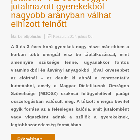
jutalmazott gyerekekből
nagyobb arányban válhat
elhízott felnőtt
Írta:
berettyohir.hu
Készült: 2017. július 06.
A 0 és 3 éves korú gyerekek nagy része már ebben a
korban több energiát visz be táplálkozással, mint
amennyire szüksége lenne, ugyanakkor fontos
vitaminokból és ásványi anyagokból jóval kevesebbet
az előírtnál – ez derült ki abból a reprezentatív
kutatásból, amely a Magyar Dietetikusok Országos
Szövetsége (MDOSZ) szakmai felügyeletével iparági
összefogásban valósult meg. A túlzott energia bevitel
egyik forrása az a felesleges kalória, amit jutalomként
vagy vigaszként adnak a szülők a gyerekeknek,
legtöbbször édesség formájában.
Bővebben ...