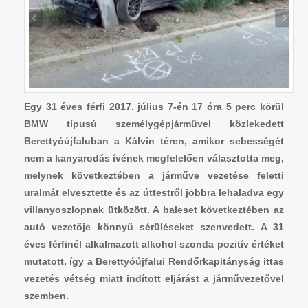
Egy 31 éves férfi 2017. július 7-én 17 óra 5 perc körül
BMW típusú személygépjárművel közlekedett
Berettyóújfaluban a Kálvin téren, amikor sebességét
nem a kanyarodás ívének megfelelően választotta meg,
melynek következtében a járműve vezetése feletti
uralmát elvesztette és az úttestről jobbra lehaladva egy
villanyoszlopnak ütközött. A baleset következtében az
autó vezetője könnyű sérüléseket szenvedett. A 31
éves férfinél alkalmazott alkohol szonda pozitív értéket
mutatott, így a Berettyóújfalui Rendőrkapitányság ittas
vezetés vétség miatt indított eljárást a járművezetővel
szemben.