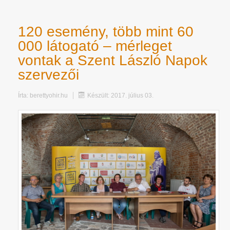
120 esemény, több mint 60
000 látogató – mérleget
vontak a Szent László Napok
szervezői
Írta:
berettyohir.hu
Készült: 2017. július 03.