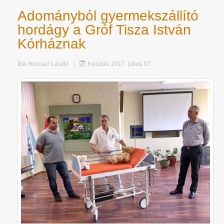
Adományból gyermekszállító
hordágy a Gróf Tisza István
Kórháznak
Írta:
Kulcsár László
Készült: 2017. július 07.