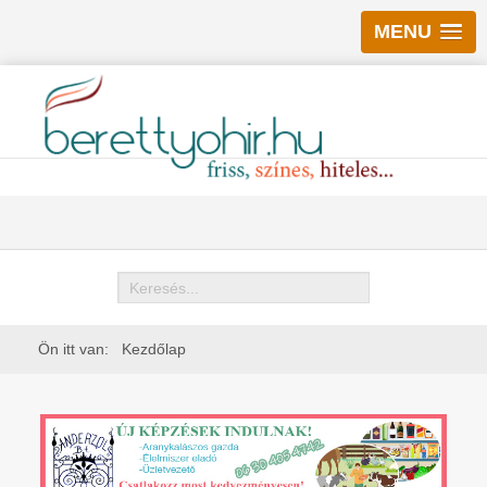
MENU
Keresés
Ön itt van:
Kezdőlap