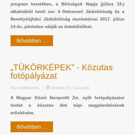
program keretében, a Bíróságok Napja (július 15.)
alkalmából kerül sor. A Debreceni Járásbíróság és a
Berettyóújfalui Járásbíróság munkatársai 2017. július
14-én, pénteken várják az érdeklődőket.
Bővebben ...
„TÜKÖRKÉPEK” - Közutas
fotópályázat
Írta:
berettyohir.hu
Készült: 2017. július 05.
A Magyar Közút Nonprofit Zrt. nyílt fotópályázatot
hirdet a közutas élet képi megjelenítésének
erősítésére.
Bővebben ...