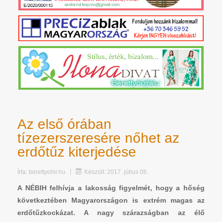
Az első órában
tízezerszeresére nőhet az
erdőtűz kiterjedése
Írta:
berettyohir.hu
Készült: 2017. július 08.
A NÉBIH felhívja a lakosság figyelmét, hogy a hőség
következtében Magyarországon is extrém magas az
erdőtűzkockázat. A nagy szárazságban az élő